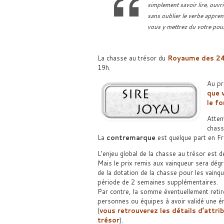
simplement savoir lire, ouvr
sans oublier le verbe appre
vous y mettrez du votre pour
La chasse au trésor du
Royaume des 24
19h.
Au p
que 
le f
Atten
chass
La
contremarque
est quelque part en Fra
L’enjeu global de la chasse au trésor est 
Mais le prix remis aux vainqueur sera dégr
de la dotation de la chasse pour les vain
période de 2 semaines supplémentaires.
Par contre, la somme éventuellement retir
personnes ou équipes à avoir validé une é
(
vous retrouverez les détails d’attri
trésor
).