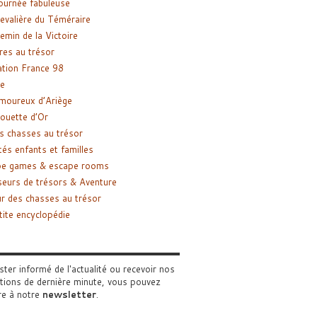
ournée fabuleuse
evalière du Téméraire
emin de la Victoire
res au trésor
tion France 98
e
moureux d’Ariège
ouette d’Or
s chasses au trésor
tés enfants et familles
pe games & escape rooms
eurs de trésors & Aventure
r des chasses au trésor
tite encyclopédie
ster informé de l'actualité ou recevoir nos
tions de dernière minute, vous pouvez
re à notre
newsletter
.