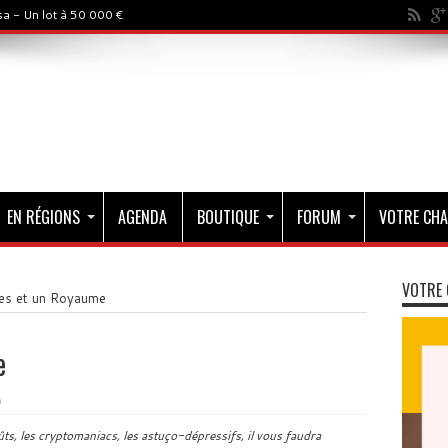
a - Un lot à 50 000 €
EN RÉGIONS
AGENDA
BOUTIQUE
FORUM
VOTRE CHA
VOTRE 
res et un Royaume
e
0
ûts, les cryptomaniacs, les astuço-dépressifs, il vous faudra