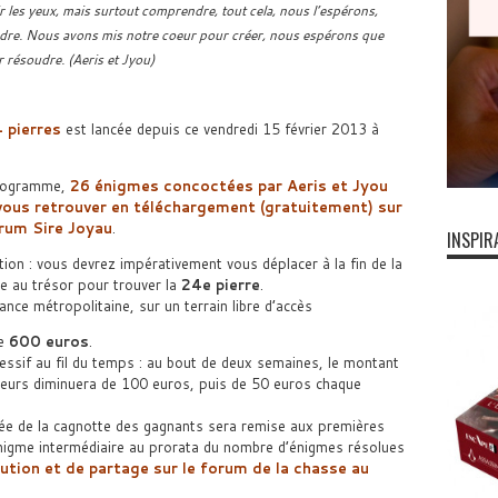
ir les yeux, mais surtout comprendre, tout cela, nous l’espérons,
ndre. Nous avons mis notre coeur pour créer, nous espérons que
 résoudre. (Aeris et Jyou)
 pierres
est lancée depuis ce vendredi 15 février 2013 à
rogramme,
26 énigmes concoctées par Aeris et Jyou
vous retrouver en téléchargement (gratuitement) sur
orum Sire Joyau
.
INSPIR
tion : vous devrez impérativement vous déplacer à la fin de la
e au trésor pour trouver la
24e pierre
.
nce métropolitaine, sur un terrain libre d’accès
de
600 euros
.
essif au fil du temps : au bout de deux semaines, le montant
queurs diminuera de 100 euros, puis de 50 euros chaque
ée de la cagnotte des gagnants sera remise aux premières
nigme intermédiaire au prorata du nombre d’énigmes résolues
bution et de partage sur le forum de la chasse au