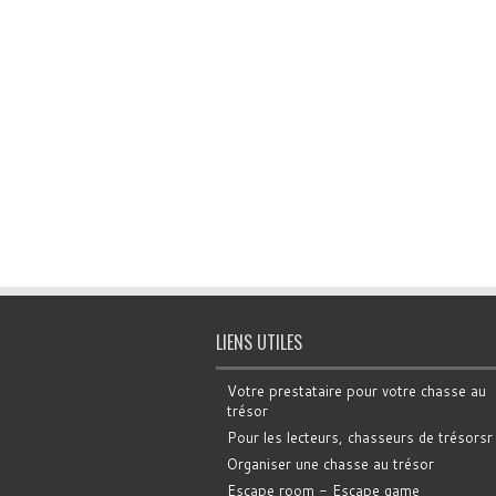
LIENS UTILES
Votre prestataire pour votre chasse au
trésor
Pour les lecteurs, chasseurs de trésorsr
Organiser une chasse au trésor
Escape room - Escape game