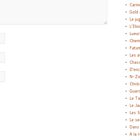
Carin
Gold 
Le ju
L’Elix
Lueur
Chemi
Fatu
Les a
Chas
D’enc
N-Zo
Chick
Guard
Le Ta
Le Ja
Les S
Le se
Dans 
A la 