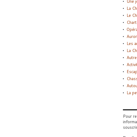
Une j
La Ch
Le Ch
Chart
Opéra
Auror
Les a
La Ch
Autre
Activi
Esca
Chass
Autou
La pe
Pour re
informa
souscri