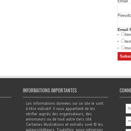
Email
Pseud
Email 
htm
tex
mob
INFORMATIONS IMPORTANTES
CONN
Les informations données sur ce site le sont
à titre indicatif. Il vous appartient de les
vérifier auprès des organisateurs, des
annonceurs ou de tout autre tiers cité.
Certaines illustrations et extraits sont © les
auteurs/éditeurs. Toutefois, nous retirerons