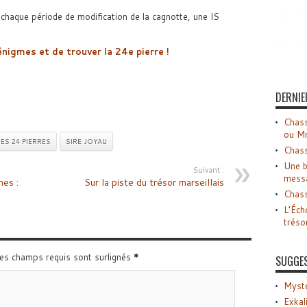
chaque période de modification de la cagnotte, une IS
nigmes et de trouver la 24e pierre !
DERNIE
Chass
ou M
ES 24 PIERRES
SIRE JOYAU
Chass
Une b
Suivant :
mess
mes :
Sur la piste du trésor marseillais
Chass
L’Éch
tréso
Les champs requis sont surlignés
*
SUGGE
Myste
Exkal