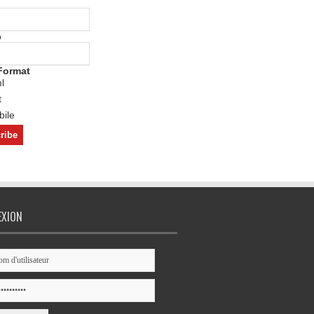
o
Format
l
t
ile
EXION