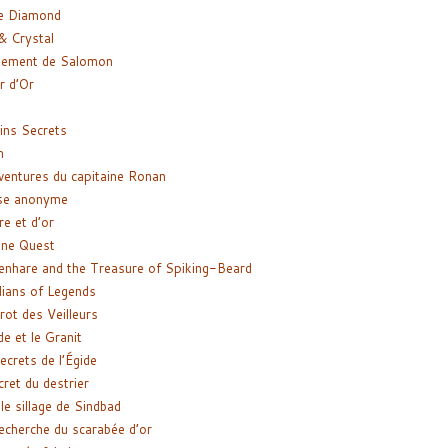
e Diamond
& Crystal
gement de Salomon
ir d’Or
ns Secrets
m
ventures du capitaine Ronan
se anonyme
re et d’or
ne Quest
enhare and the Treasure of Spiking-Beard
ians of Legends
rot des Veilleurs
de et le Granit
ecrets de l’Égide
cret du destrier
le sillage de Sindbad
recherche du scarabée d’or