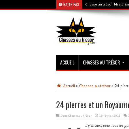
NE RATEZ PAS
Chasse au trésor Mysterios
ACCUEIL
CHASSES AU TRÉSOR
Accueil
»
Chasses au trésor
»
24 pier
24 pierres et un Royaum
Dans
Chasses au trésor
16 février 2013
Il y en aura pour tous les go