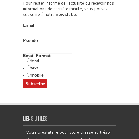
Pour rester informé de l'actualité ou recevoir nos
informations de dernière minute, vous pouvez
souscrire à notre
newsletter
.
Email
Pseudo
Email Format
html
text
mobile
LIENS UTILES
Votre prestataire pour votre chasse au trésor