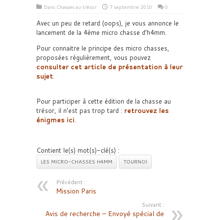
Dans
Chasses au trésor
7 septembre 2010
0
Avec un peu de retard (oops), je vous annonce le
lancement de la 4ème micro chasse d’h4mm.
Pour connaitre le principe des micro chasses,
proposées régulièrement, vous pouvez
consulter cet article de présentation à leur
sujet
.
Pour participer à cette édition de la chasse au
trésor, il n’est pas trop tard :
retrouvez les
énigmes ici
.
Contient le(s) mot(s)-clé(s) :
LES MICRO-CHASSES H4MM
TOURNOI
Précédent :
Mission Paris
Suivant :
Avis de recherche – Envoyé spécial de