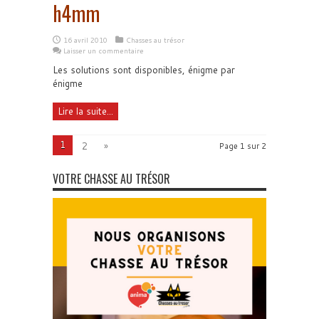
h4mm
16 avril 2010
Chasses au trésor
Laisser un commentaire
Les solutions sont disponibles, énigme par
énigme
Lire la suite...
1
2
»
Page 1 sur 2
VOTRE CHASSE AU TRÉSOR