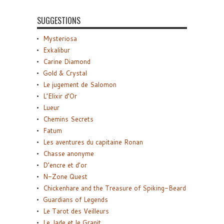
SUGGESTIONS
Mysteriosa
Exkalibur
Carine Diamond
Gold & Crystal
Le jugement de Salomon
L’Elixir d’Or
Lueur
Chemins Secrets
Fatum
Les aventures du capitaine Ronan
Chasse anonyme
D’encre et d’or
N-Zone Quest
Chickenhare and the Treasure of Spiking-Beard
Guardians of Legends
Le Tarot des Veilleurs
Le Jade et le Granit