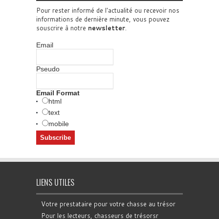
Pour rester informé de l'actualité ou recevoir nos
informations de dernière minute, vous pouvez
souscrire à notre
newsletter
.
Email
Pseudo
Email Format
html
text
mobile
LIENS UTILES
Votre prestataire pour votre chasse au trésor
Pour les lecteurs, chasseurs de trésorsr