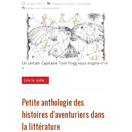
13 juin 2017
Chasses au trésor
,
Sondages
Laisser un commentaire
Un certain Capitaine Tom Fogg vous inspire-t-il
?
Lire la suite...
Petite anthologie des
histoires d’aventuriers dans
la littérature