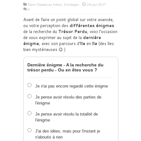
Dans
Chasses au trésor
,
Sondages
19 juin 2017
0
Avant de faire un point global sur votre avancée,
ou votre perception des
différentes énigmes
de la recherche du
Trésor Perdu
, voici l’occasion
de vous exprimer au sujet de la
dernière
énigme
, avec son parcours d’
île
en
île
(des îles
bien mystérieuses 😉 )
Dernière énigme - A la recherche du
trésor perdu - Ou en êtes vous ?
Je n'ai pas encore regardé cette énigme
Je pense avoir résolu des parties de
l'énigme
Je pense avoir résolu la totalité de
l'énigme
J'ai des idées, mais pour l'instant je
n'aboutis à rien