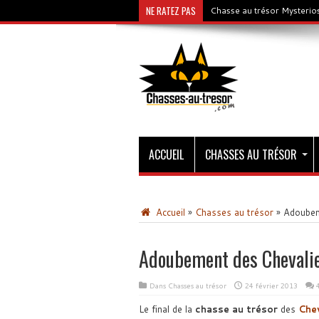
NE RATEZ PAS
Chasse au trésor Mysterios
ACCUEIL
CHASSES AU TRÉSOR
Accueil
»
Chasses au trésor
»
Adoubem
Adoubement des Chevalie
Dans
Chasses au trésor
24 février 2013
Le final de la
chasse au trésor
des
Chev