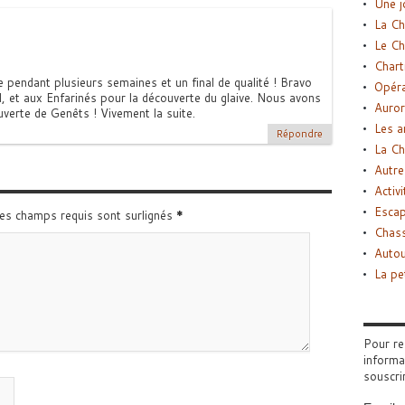
Une j
La Ch
Le Ch
Chart
 pendant plusieurs semaines et un final de qualité ! Bravo
Opéra
l, et aux Enfarinés pour la découverte du glaive. Nous avons
Auror
verte de Genêts ! Vivement la suite.
Les a
Répondre
La Ch
Autre
Activi
Esca
Les champs requis sont surlignés
*
Chass
Autou
La pe
Pour re
informa
souscri