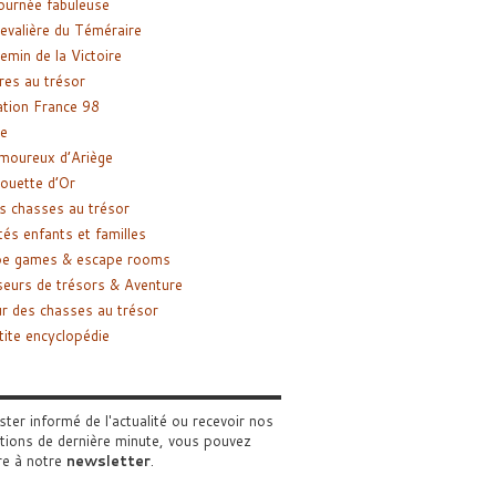
ournée fabuleuse
evalière du Téméraire
emin de la Victoire
res au trésor
tion France 98
e
moureux d’Ariège
ouette d’Or
s chasses au trésor
tés enfants et familles
pe games & escape rooms
eurs de trésors & Aventure
r des chasses au trésor
tite encyclopédie
ster informé de l'actualité ou recevoir nos
tions de dernière minute, vous pouvez
re à notre
newsletter
.