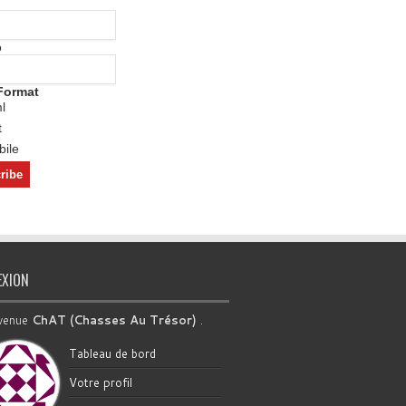
o
Format
l
t
ile
EXION
venue
ChAT (Chasses Au Trésor)
.
Tableau de bord
Votre profil