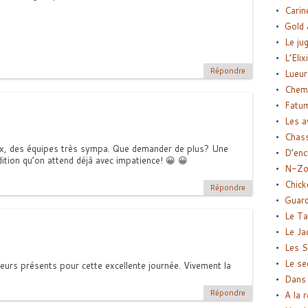
Carin
Gold 
Le ju
L’Elix
Répondre
Lueur
Chemi
Fatu
Les a
Chas
eux, des équipes très sympa. Que demander de plus? Une
D’enc
dition qu’on attend déjà avec impatience! 😀 😀
N-Zo
Chick
Répondre
Guard
Le Ta
Le Ja
Les S
Le se
eurs présents pour cette excellente journée. Vivement la
Dans 
Répondre
A la 