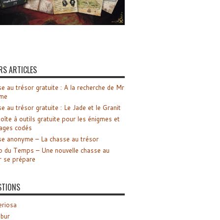
RS ARTICLES
e au trésor gratuite : A la recherche de Mr
me
e au trésor gratuite : Le Jade et le Granit
oîte à outils gratuite pour les énigmes et
ages codés
e anonyme – La chasse au trésor
o du Temps – Une nouvelle chasse au
r se prépare
STIONS
riosa
ibur