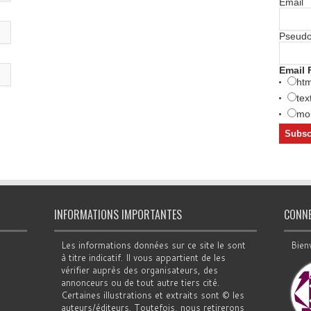
Email
Pseud
Email 
htm
tex
mob
INFORMATIONS IMPORTANTES
CONN
Les informations données sur ce site le sont
Bien
à titre indicatif. Il vous appartient de les
vérifier auprès des organisateurs, des
annonceurs ou de tout autre tiers cité.
Certaines illustrations et extraits sont © les
auteurs/éditeurs. Toutefois, nous retirerons