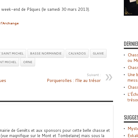
le week-end de Pâques (le samedi 30 mars 2013).
 l’Archange
DERNIE
 SAINT MICHEL
BASSE NORMANDIE
CALVADOS
GLAIVE
Chass
ou M
NT MICHEL
ORNE
Chass
Une b
Suivant :
ues
Porquerolles : l’île au trésor
mess
Chass
L’Éch
tréso
SUGGE
Myste
 mairie de Genêts et aux sponsors pour cette belle chasse et
r (vue magnifique sur le Mont et Tombelaine) mais sous la
Exkal