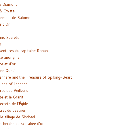
e Diamond
& Crystal
gement de Salomon
ir d’Or
ns Secrets
m
ventures du capitaine Ronan
se anonyme
re et d’or
ne Quest
enhare and the Treasure of Spiking-Beard
ians of Legends
rot des Veilleurs
de et le Granit
ecrets de l’Égide
cret du destrier
le sillage de Sindbad
recherche du scarabée d’or