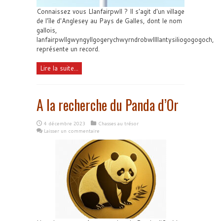
Connaissez vous Llanfairpwll ? Il s'agit d'un village
de l'île d'Anglesey au Pays de Galles, dont le nom
gallois,
lanfairpwllgwyngyllgogerychwyrndrobwllllantysiliogogogoch,
représente un record.
Lire la suite...
A la recherche du Panda d’Or
4 décembre 2023
Chasses au trésor
Laisser un commentaire