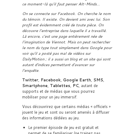
ce moment-là qu’il faut penser Alt-Minds…
On se connecte sur Facebook. On cherche le nom
du témoin. Il existe. On devient ami avec lui. Son
profil est évidemment créé de toute pièce. On
découvre l’entreprise dans laquelle il a travaillé.
Là encore, c’est une page entièrement née de
l’imagination de Viennot. Mais on peut rechercher
le nom du type tout simplement dans Google pour
voir qu’il a posté pas mal de vidéos sur
DailyMotion ; il a aussi un blog et un site qui sont
autant d’indices permettant d’avancer sur
l’enquête.
Twitter
,
Facebook
,
Google Earth
,
SMS
,
Smartphone
,
Tablettes
,
PC
, autant de
supports et de médias que vous pourrez
mobiliser pour un jeu immersif.
Vous découvrirez que certains médias « officiels »
jouent le jeu et sont ou seront amenés à diffuser
des informations dédiées au jeu.
Le premier épisode de jeu est gratuit et
permet de se familiariser (ne trainez pas,