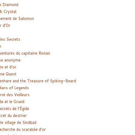
e Diamond
& Crystal
gement de Salomon
ir d’Or
ns Secrets
m
ventures du capitaine Ronan
se anonyme
re et d’or
ne Quest
enhare and the Treasure of Spiking-Beard
ians of Legends
rot des Veilleurs
de et le Granit
ecrets de l’Égide
cret du destrier
le sillage de Sindbad
recherche du scarabée d’or