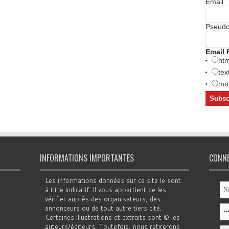
Email
Pseud
Email 
htm
tex
mob
INFORMATIONS IMPORTANTES
CONN
Les informations données sur ce site le sont
à titre indicatif. Il vous appartient de les
vérifier auprès des organisateurs, des
annonceurs ou de tout autre tiers cité.
Certaines illustrations et extraits sont © les
auteurs/éditeurs. Toutefois, nous retirerons