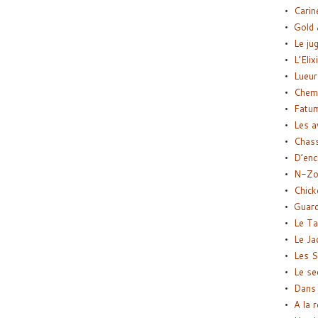
Carin
Gold 
Le ju
L’Elix
Lueur
Chemi
Fatu
Les a
Chas
D’enc
N-Zo
Chick
Guard
Le Ta
Le Ja
Les S
Le se
Dans 
A la 