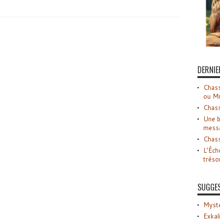
DERNIE
Chass
ou M
Chass
Une b
mess
Chass
L’Éch
tréso
SUGGE
Myste
Exkal