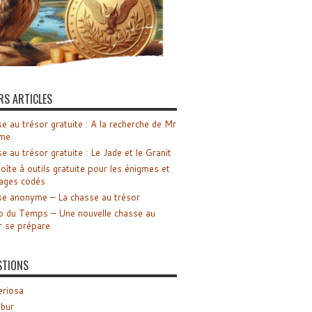
RS ARTICLES
e au trésor gratuite : A la recherche de Mr
me
e au trésor gratuite : Le Jade et le Granit
oîte à outils gratuite pour les énigmes et
ages codés
e anonyme – La chasse au trésor
o du Temps – Une nouvelle chasse au
r se prépare
STIONS
riosa
ibur