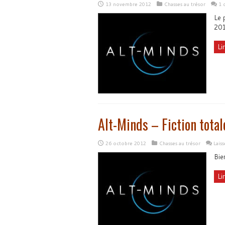
13 novembre 2012
Chasses au trésor
1 
Le 
20
Lir
Alt-Minds – Fiction total
26 octobre 2012
Chasses au trésor
Lais
Bie
Lir