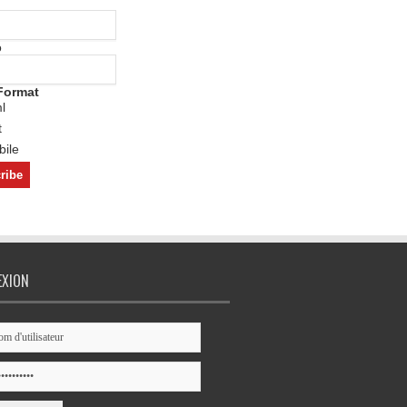
o
Format
l
t
ile
EXION