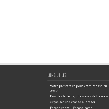
LIENS UTILES
Votre prestataire pour votre chasse au
trésor
Pour les lecteurs, chasseurs de trésorsr
Organiser une chasse au trésor
Escape room - Escape game