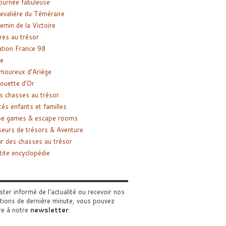
ournée fabuleuse
evalière du Téméraire
emin de la Victoire
res au trésor
tion France 98
e
moureux d’Ariège
ouette d’Or
s chasses au trésor
tés enfants et familles
pe games & escape rooms
eurs de trésors & Aventure
r des chasses au trésor
tite encyclopédie
ster informé de l'actualité ou recevoir nos
tions de dernière minute, vous pouvez
re à notre
newsletter
.