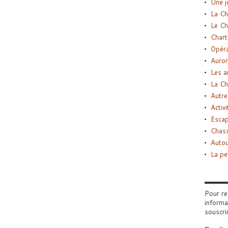
Une j
La Ch
Le Ch
Chart
Opéra
Auror
Les a
La Ch
Autre
Activi
Esca
Chass
Autou
La pe
Pour re
informa
souscri