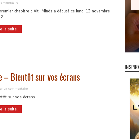
commentaire
premier chapitre d'Alt-Minds a débuté ce lundi 12 novembre
12
e la suite...
INSPIR
e – Bientôt sur vos écrans
ser un commentaire
ntôt sur vos écrans
e la suite...