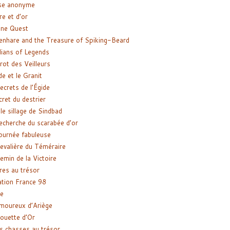
se anonyme
re et d’or
ne Quest
enhare and the Treasure of Spiking-Beard
ians of Legends
rot des Veilleurs
de et le Granit
ecrets de l’Égide
cret du destrier
le sillage de Sindbad
recherche du scarabée d’or
ournée fabuleuse
evalière du Téméraire
emin de la Victoire
res au trésor
tion France 98
e
moureux d’Ariège
ouette d’Or
s chasses au trésor