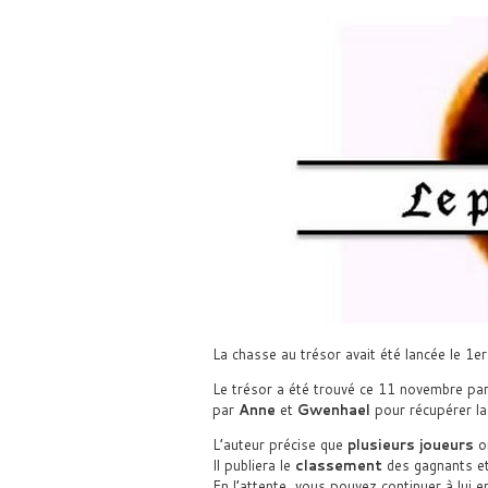
La chasse au trésor avait été lancée le 1
Le trésor a été trouvé ce 11 novembre par
par
Anne
et
Gwenhael
pour récupérer la
L’auteur précise que
plusieurs joueurs
on
Il publiera le
classement
des gagnants e
En l’attente, vous pouvez continuer à lui 