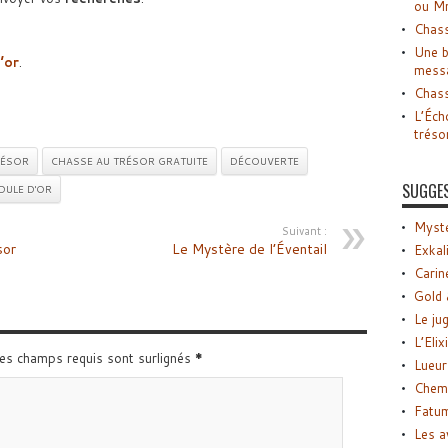
ou M
Chass
Une b
’or
.
mess
Chass
L’Éch
tréso
RÉSOR
CHASSE AU TRÉSOR GRATUITE
DÉCOUVERTE
SUGGE
DULE D'OR
Myste
Suivant :
sor
Le Mystère de l’Éventail
Exkal
Carin
Gold 
Le ju
L’Elix
Les champs requis sont surlignés
*
Lueur
Chemi
Fatu
Les a