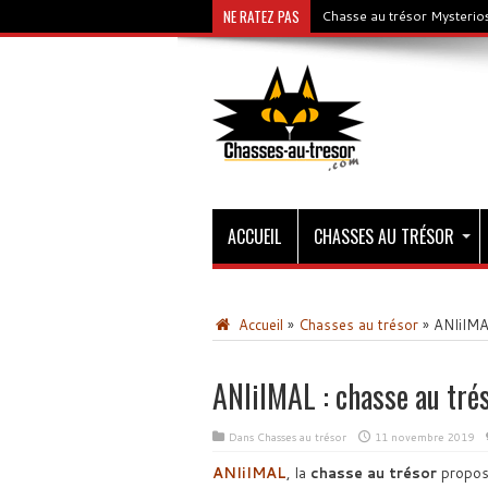
NE RATEZ PAS
Chasse au trésor Mysterios
ACCUEIL
CHASSES AU TRÉSOR
Accueil
»
Chasses au trésor
»
ANIiIMAL
ANIiIMAL : chasse au tré
Dans
Chasses au trésor
11 novembre 2019
ANIiIMAL
, la
chasse au trésor
propos