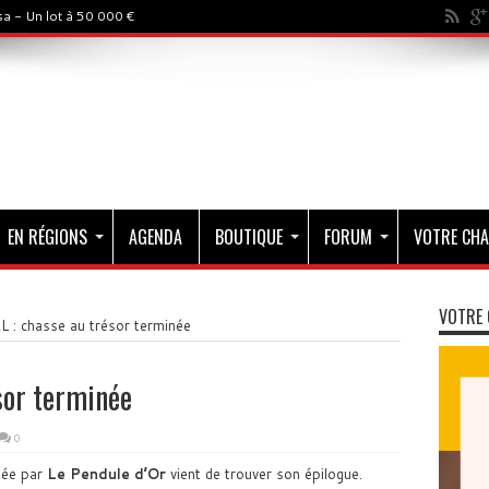
a - Un lot à 50 000 €
EN RÉGIONS
AGENDA
BOUTIQUE
FORUM
VOTRE CHA
VOTRE 
 : chasse au trésor terminée
sor terminée
0
ée par
Le Pendule d’Or
vient de trouver son épilogue.