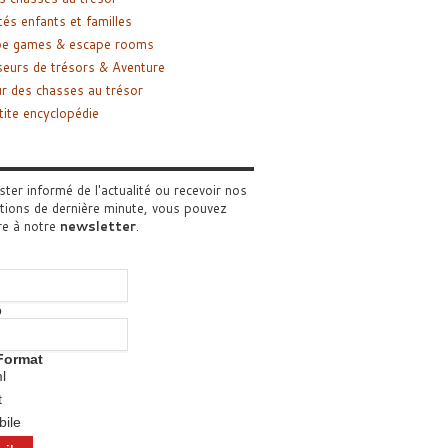
tés enfants et familles
pe games & escape rooms
eurs de trésors & Aventure
r des chasses au trésor
tite encyclopédie
ster informé de l'actualité ou recevoir nos
tions de dernière minute, vous pouvez
re à notre
newsletter
.
o
Format
l
t
ile