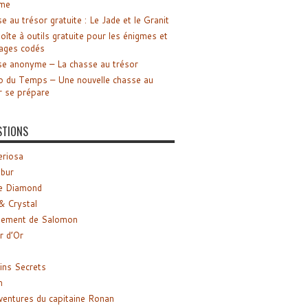
me
e au trésor gratuite : Le Jade et le Granit
oîte à outils gratuite pour les énigmes et
ages codés
e anonyme – La chasse au trésor
o du Temps – Une nouvelle chasse au
r se prépare
STIONS
riosa
ibur
e Diamond
& Crystal
gement de Salomon
ir d’Or
ns Secrets
m
ventures du capitaine Ronan