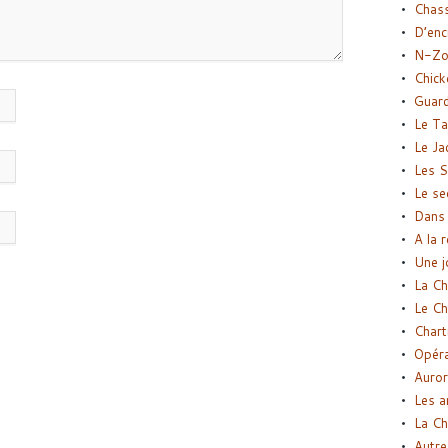
Chas
D’enc
N-Zo
Chick
Guard
Le Ta
Le Ja
Les S
Le se
Dans 
A la 
Une j
La Ch
Le Ch
Chart
Opéra
Auror
Les a
La Ch
Autre