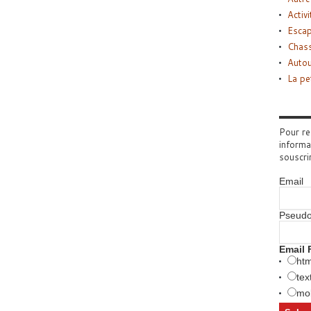
Activi
Esca
Chass
Autou
La pe
Pour re
informa
souscri
Email
Pseud
Email 
htm
tex
mob