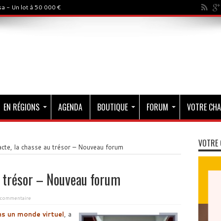
a - Un lot à 50 000 €
EN RÉGIONS
AGENDA
BOUTIQUE
FORUM
VOTRE CHA
VOTRE 
cte, la chasse au trésor – Nouveau forum
u trésor – Nouveau forum
 commentaire
ns un monde virtuel
, a