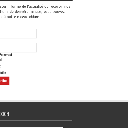
ster informé de l'actualité ou recevoir nos
tions de dernière minute, vous pouvez
re à notre
newsletter
.
o
Format
l
t
ile
EXION