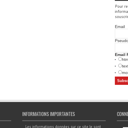
Pour re
informa
souscri
Email
Pseud
Email 
htm
tex
mob
INFORMATIONS IMPORTANTES
CONN
Les informations données sur ce site le sont