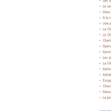
Les S
Le se
Dans 
A la 
Une j
La Ch
Le Ch
Chart
Opéra
Auror
Les a
La Ch
Autre
Activi
Esca
Chass
Autou
La pe