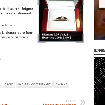
 de résoudre l’
énigme
bague or et diamant
d’un
forum
.
e la
chasse au trésor
,
aque pièce du monde.
INSPIR
m
BAGUE
BAGUE EN OR ET DIAMANT
DIAMANT
Suivant :
 d’or
Trésors de nos régions