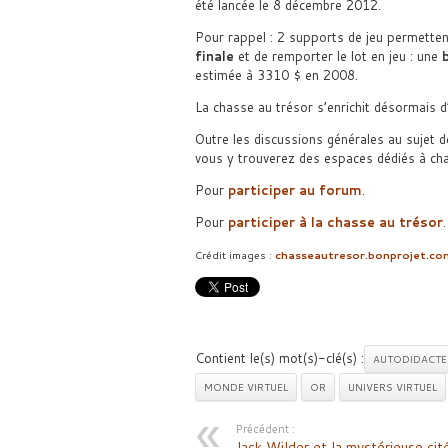
été lancée le 8 décembre 2012.
Pour rappel : 2 supports de jeu permettent
finale
et de remporter le lot en jeu : une
estimée à 3310 $ en 2008.
La chasse au trésor s’enrichit désormais 
Outre les discussions générales au sujet d
vous y trouverez des espaces dédiés à ch
Pour
participer au forum
.
Pour
participer à la chasse au trésor
.
Crédit images :
chasseautresor.bonprojet.co
Contient le(s) mot(s)-clé(s) :
AUTODIDACTE
MONDE VIRTUEL
OR
UNIVERS VIRTUEL
Précédent :
Jack Wilder et la mystérieuse cité