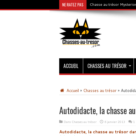
NE RATEZ PAS
Chasse au trésor Mysterios
ACCUEIL
CHASSES AU TRÉSOR
Accueil
»
Chasses au trésor
»
Autodida
Autodidacte, la chasse a
Dans
Chasses au trésor
6 janvier 2013
1
Autodidacte, la chasse au trésor da