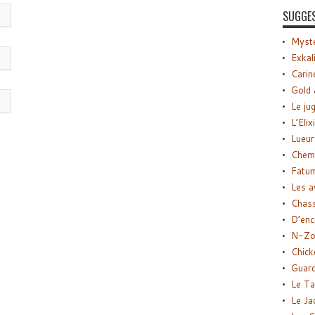
SUGGE
Myste
Exkal
Carin
Gold 
Le ju
L’Elix
Lueur
Chemi
Fatu
Les a
Chas
D’enc
N-Zo
Chick
Guard
Le Ta
Le Ja