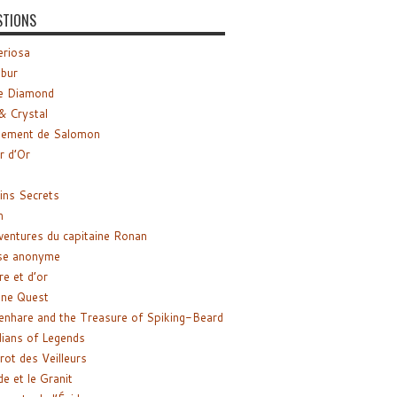
STIONS
riosa
ibur
e Diamond
& Crystal
gement de Salomon
ir d’Or
ns Secrets
m
ventures du capitaine Ronan
se anonyme
re et d’or
ne Quest
enhare and the Treasure of Spiking-Beard
ians of Legends
rot des Veilleurs
de et le Granit