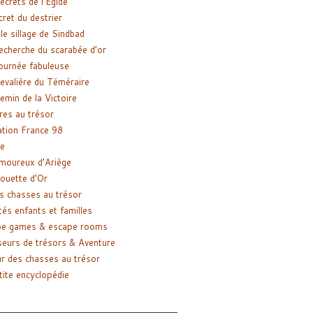
ecrets de l’Égide
cret du destrier
le sillage de Sindbad
recherche du scarabée d’or
ournée fabuleuse
evalière du Téméraire
emin de la Victoire
res au trésor
tion France 98
e
moureux d’Ariège
ouette d’Or
s chasses au trésor
tés enfants et familles
pe games & escape rooms
eurs de trésors & Aventure
r des chasses au trésor
tite encyclopédie