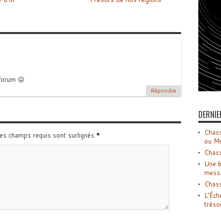
forum 😛
Répondre
DERNIE
Chass
Les champs requis sont surlignés
*
ou M
Chass
Une b
mess
Chass
L’Éch
tréso