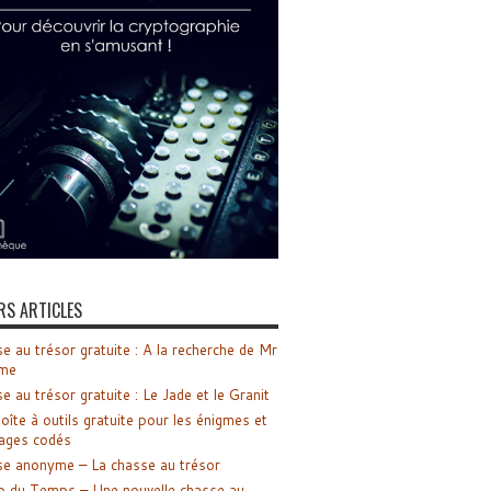
RS ARTICLES
e au trésor gratuite : A la recherche de Mr
me
e au trésor gratuite : Le Jade et le Granit
oîte à outils gratuite pour les énigmes et
ages codés
e anonyme – La chasse au trésor
o du Temps – Une nouvelle chasse au