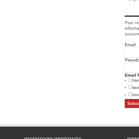
Pour re
informa
souscri
Email
Pseud
Email 
htm
tex
mob