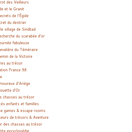
rot des Veilleurs
de et le Granit
ecrets de l’Égide
cret du destrier
le sillage de Sindbad
recherche du scarabée d’or
ournée fabuleuse
evalière du Téméraire
emin de la Victoire
res au trésor
tion France 98
e
moureux d’Ariège
ouette d’Or
s chasses au trésor
tés enfants et familles
pe games & escape rooms
eurs de trésors & Aventure
r des chasses au trésor
tite encyclopédie