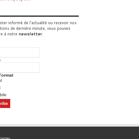
ster informé de l'actualité ou recevoir nos
tions de dernière minute, vous pouvez
re à notre
newsletter
.
o
Format
l
t
ile