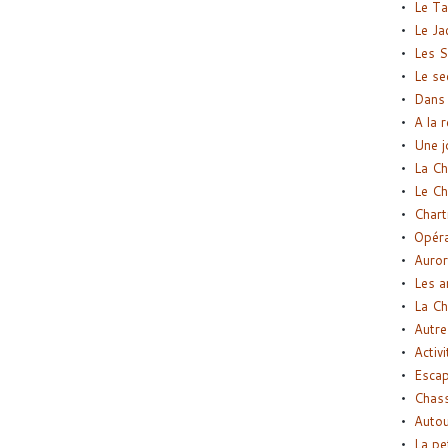
Le Ta
Le Ja
Les S
Le se
Dans 
A la 
Une j
La Ch
Le Ch
Chart
Opéra
Auror
Les a
La Ch
Autre
Activi
Esca
Chass
Autou
La pe