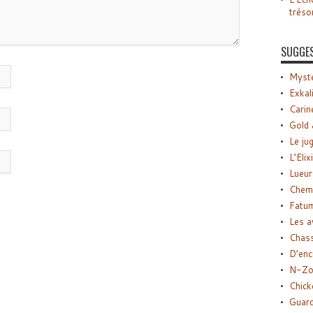
tréso
SUGGE
Myste
Exkal
Carin
Gold 
Le ju
L’Elix
Lueur
Chemi
Fatu
Les a
Chas
D’enc
N-Zo
Chick
Guard