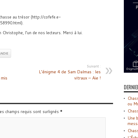
chasse au trésor (http://cofefe.e-
58990.html).
Christophe, l’un de nos lecteurs. Merci à lui.
NDIE
Suivant :
L’énigme 4 de Sam Dalmas : les
 mis
vitraux – Aie !
DERNIE
Chass
ou M
Chass
Les champs requis sont surlignés
*
Une b
mess
Chass
L’Éch