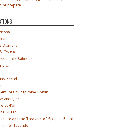
r se prépare
STIONS
riosa
ibur
e Diamond
& Crystal
gement de Salomon
ir d’Or
ns Secrets
m
ventures du capitaine Ronan
se anonyme
re et d’or
ne Quest
enhare and the Treasure of Spiking-Beard
ians of Legends