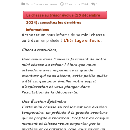
Dans
Chasses au trésor
12 octobre 2024
0
La chasse au trésor évolue (15 décembre
2024) : consultez les dernières
informations
Arsnotarum
nous informe de sa
mini chasse
au trésor
en prélude à
L’héritage enfouis
:
Chers aventuriers,
Bienvenue dans l’univers fascinant de notre
mini chasse au trésor ! Alors que nous
attendons avec impatience la grande
aventure qui vous attend, cette petite quête
a été conçue pour éveiller votre esprit
d’exploration et vous plonger dans
l’excitation de la découverte.
Une Évasion Éphémère
Cette mini chasse au trésor est une évasion
temporaire, un prélude à la grande aventure
qui se profile à l’horizon. Profitez de chaque
moment et laissez-vous emporter par le
mystère et l’excitation. Que vous soyez un