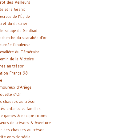
rot des Veilleurs
de et le Granit
ecrets de l’Égide
cret du destrier
le sillage de Sindbad
recherche du scarabée d’or
ournée fabuleuse
evalière du Téméraire
emin de la Victoire
res au trésor
tion France 98
e
moureux d’Ariège
ouette d’Or
s chasses au trésor
tés enfants et familles
pe games & escape rooms
eurs de trésors & Aventure
r des chasses au trésor
tite encyclopédie