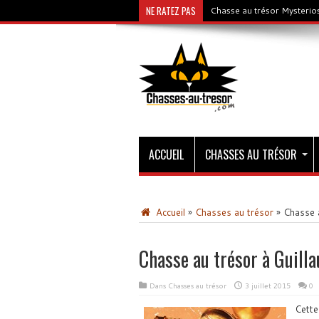
NE RATEZ PAS
Chasse au trésor Mysterios
ACCUEIL
CHASSES AU TRÉSOR
Accueil
»
Chasses au trésor
»
Chasse a
Chasse au trésor à Guill
Dans
Chasses au trésor
3 juillet 2015
0
Cette