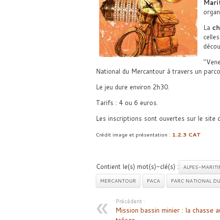
Mari
organ
La
ch
celle
décou
Vene
National du Mercantour à travers un parco
Le jeu dure environ 2h30.
Tarifs : 4 ou 6 euros.
Les inscriptions sont ouvertes sur le site
Crédit image et présentation :
1.2.3 CAT
Contient le(s) mot(s)-clé(s) :
ALPES-MARITI
MERCANTOUR
PACA
PARC NATIONAL D
Précédent :
Mission bassin minier : la chasse a