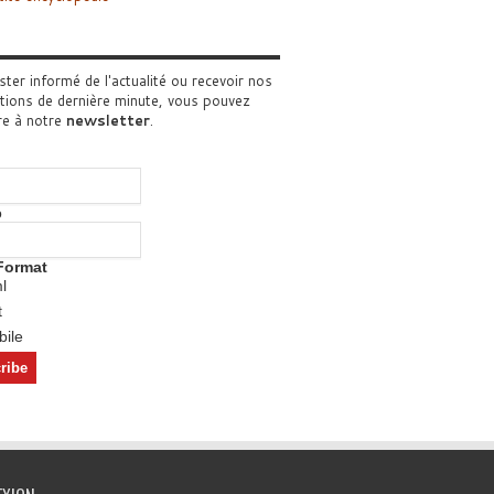
ster informé de l'actualité ou recevoir nos
tions de dernière minute, vous pouvez
re à notre
newsletter
.
o
Format
l
t
ile