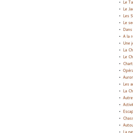
Le Ta
Le Ja
Les S
Le se
Dans 
A la 
Une j
La Ch
Le Ch
Chart
Opéra
Auror
Les a
La Ch
Autre
Activi
Esca
Chass
Autou
La pe