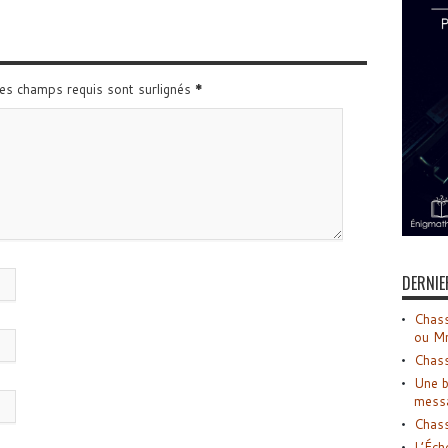
Les champs requis sont surlignés
*
DERNIE
Chass
ou M
Chass
Une b
mess
Chass
L’Éch