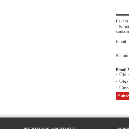
Pour re
informa
souscri
Email
Pseud
Email 
htm
tex
mob