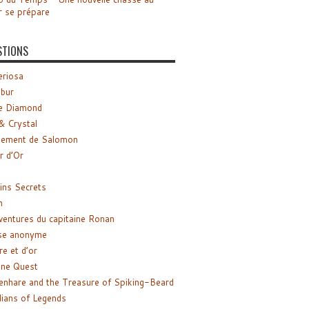
r se prépare
STIONS
riosa
ibur
e Diamond
& Crystal
gement de Salomon
ir d’Or
ns Secrets
m
ventures du capitaine Ronan
se anonyme
re et d’or
ne Quest
enhare and the Treasure of Spiking-Beard
ians of Legends