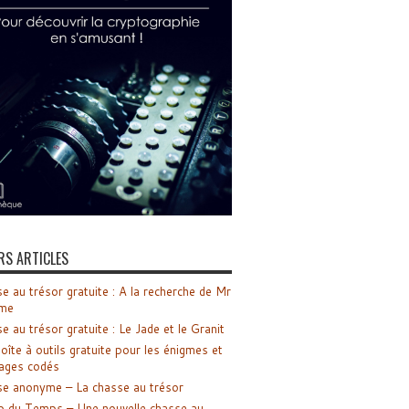
RS ARTICLES
e au trésor gratuite : A la recherche de Mr
me
e au trésor gratuite : Le Jade et le Granit
oîte à outils gratuite pour les énigmes et
ages codés
e anonyme – La chasse au trésor
o du Temps – Une nouvelle chasse au