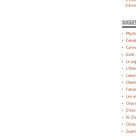
tréso
SUGGE
Myste
Exkal
Carin
Gold 
Le ju
L’Elix
Lueur
Chemi
Fatu
Les a
Chas
D’enc
N-Zo
Chick
Guard