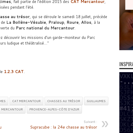
times
, fait partie de l’édition 2015 des
CAT Mercantour
,
isées pendant l’été.
asse au trésor
, qui se déroule le samedi 18 juillet, précède
s de
La Bollène-Vésubie
,
Praloup
,
Roure
,
Allos
, à la
verte du
Parc national du Mercantour
.
z découvrir les missions d’un garde-moniteur du Parc
urs ludique et théâtralisé…
INSPIR
 de
1.2.3 CAT
.
MES
CAT MERCANTOUR
CHASSES AU TRÉSOR
GUILLAUMES
U MERCANTOUR
PROVENCE-ALPES-CÔTE D’AZUR
Suivant :
u
Supracube : la 24e chasse au trésor