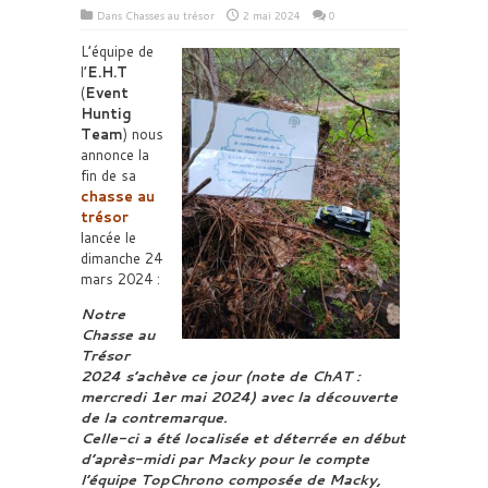
Dans
Chasses au trésor
2 mai 2024
0
L’équipe de
l’
E.H.T
(
Event
Huntig
Team
) nous
annonce la
fin de sa
chasse au
trésor
lancée le
dimanche 24
mars 2024 :
Notre
Chasse au
Trésor
2024 s’achève ce jour (note de ChAT :
mercredi 1er mai 2024) avec la découverte
de la contremarque.
Celle-ci a été localisée et déterrée en début
d’après-midi par Macky pour le compte
l’équipe TopChrono composée de Macky,