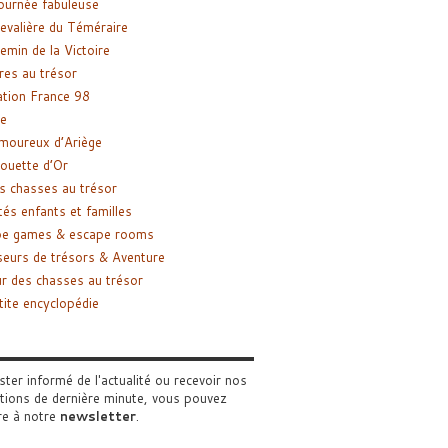
ournée fabuleuse
evalière du Téméraire
emin de la Victoire
res au trésor
tion France 98
e
moureux d’Ariège
ouette d’Or
s chasses au trésor
tés enfants et familles
pe games & escape rooms
eurs de trésors & Aventure
r des chasses au trésor
tite encyclopédie
ster informé de l'actualité ou recevoir nos
tions de dernière minute, vous pouvez
re à notre
newsletter
.