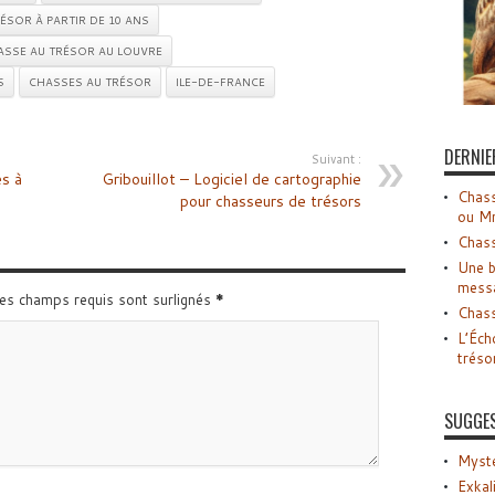
ÉSOR À PARTIR DE 10 ANS
ASSE AU TRÉSOR AU LOUVRE
S
CHASSES AU TRÉSOR
ILE-DE-FRANCE
DERNIE
Suivant :
es à
Gribouillot – Logiciel de cartographie
Chass
pour chasseurs de trésors
ou M
Chass
Une b
mess
Les champs requis sont surlignés
*
Chass
L’Éch
tréso
SUGGE
Myste
Exkal