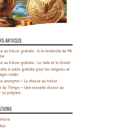
RS ARTICLES
e au trésor gratuite : A la recherche de Mr
me
e au trésor gratuite : Le Jade et le Granit
oîte à outils gratuite pour les énigmes et
ages codés
e anonyme – La chasse au trésor
o du Temps – Une nouvelle chasse au
r se prépare
STIONS
riosa
ibur