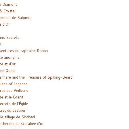
e Diamond
& Crystal
gement de Salomon
ir d’Or
ns Secrets
m
ventures du capitaine Ronan
se anonyme
re et d’or
ne Quest
enhare and the Treasure of Spiking-Beard
ians of Legends
rot des Veilleurs
de et le Granit
ecrets de l’Égide
cret du destrier
le sillage de Sindbad
recherche du scarabée d’or