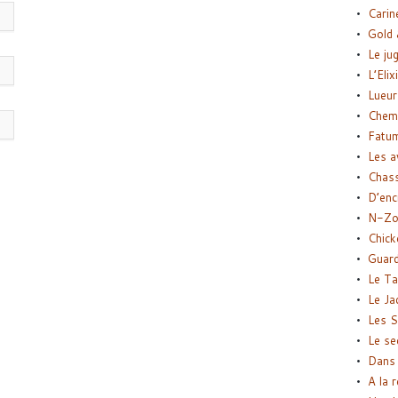
Carin
Gold 
Le ju
L’Elix
Lueur
Chemi
Fatu
Les a
Chas
D’enc
N-Zo
Chick
Guard
Le Ta
Le Ja
Les S
Le se
Dans 
A la 