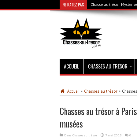
NE RATEZ PAS
Chasse au trésor Mysterios
ACCUEIL
CHASSES AU TRÉSOR
Accueil
»
Chasses au trésor
»
Chasses 
Chasses au trésor à Paris
musées
Dans
Chasses au trésor
7 mai 2018
0