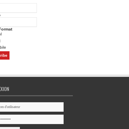
o
Format
l
t
ile
EXION