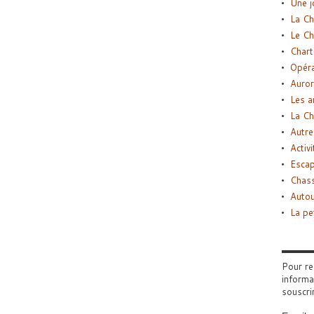
Une j
La Ch
Le Ch
Chart
Opéra
Auror
Les a
La Ch
Autre
Activi
Esca
Chass
Autou
La pe
Pour re
informa
souscri