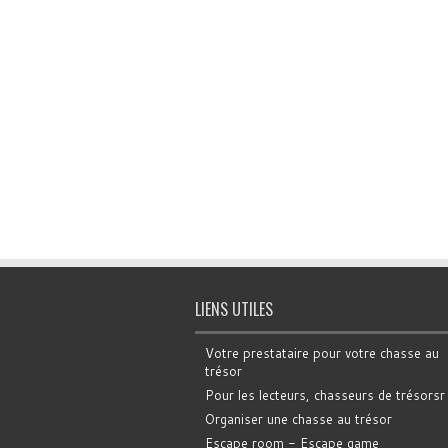
LIENS UTILES
Votre prestataire pour votre chasse au
trésor
Pour les lecteurs, chasseurs de trésorsr
Organiser une chasse au trésor
Escape room - Escape game