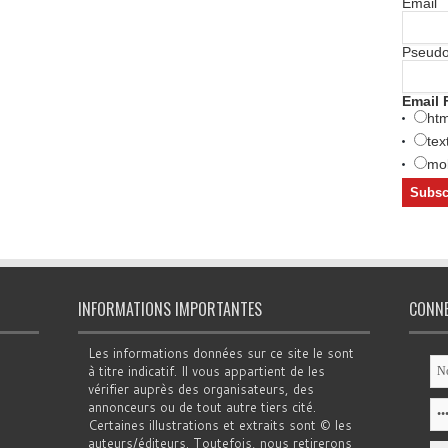
Email
Pseud
Email 
htm
tex
mob
INFORMATIONS IMPORTANTES
CONN
Les informations données sur ce site le sont
à titre indicatif. Il vous appartient de les
vérifier auprès des organisateurs, des
annonceurs ou de tout autre tiers cité.
Certaines illustrations et extraits sont © les
auteurs/éditeurs. Toutefois, nous retirerons