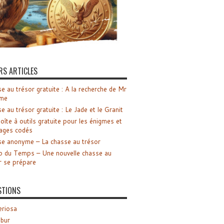
RS ARTICLES
e au trésor gratuite : A la recherche de Mr
me
e au trésor gratuite : Le Jade et le Granit
oîte à outils gratuite pour les énigmes et
ages codés
e anonyme – La chasse au trésor
o du Temps – Une nouvelle chasse au
r se prépare
STIONS
riosa
ibur