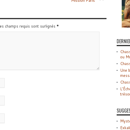
Mission Paris
Les champs requis sont surlignés
*
DERNIE
Chass
ou M
Chass
Une b
mess
Chass
L’Éch
tréso
SUGGE
Myste
Exkal