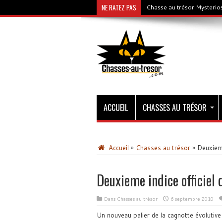
NE RATEZ PAS
Chasse au trésor Mysterios
ACCUEIL
CHASSES AU TRÉSOR
Accueil
»
Chasses au trésor
»
Deuxieme
Deuxieme indice officiel 
Dans
Chasses au trésor
6 septembre 2010
Un nouveau palier de la cagnotte évolutive 