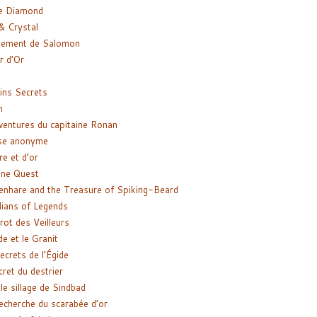
e Diamond
& Crystal
gement de Salomon
ir d’Or
ns Secrets
m
ventures du capitaine Ronan
se anonyme
re et d’or
ne Quest
enhare and the Treasure of Spiking-Beard
ians of Legends
rot des Veilleurs
de et le Granit
ecrets de l’Égide
cret du destrier
le sillage de Sindbad
recherche du scarabée d’or