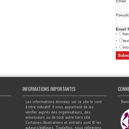
Email
Pseud
Email 
htm
tex
mob
INFORMATIONS IMPORTANTES
CONN
Les informations données sur ce site le sont
Bien
à titre indicatif. Il vous appartient de les
vérifier auprès des organisateurs, des
annonceurs ou de tout autre tiers cité.
Certaines illustrations et extraits sont © les
auteurs/éditeurs. Toutefois, nous retirerons