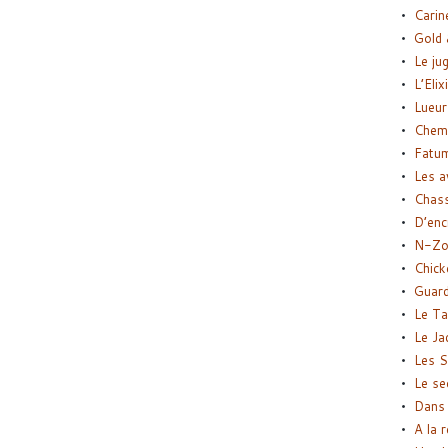
Carin
Gold 
Le ju
L’Elix
Lueur
Chemi
Fatu
Les a
Chas
D’enc
N-Zo
Chick
Guard
Le Ta
Le Ja
Les S
Le se
Dans 
A la 