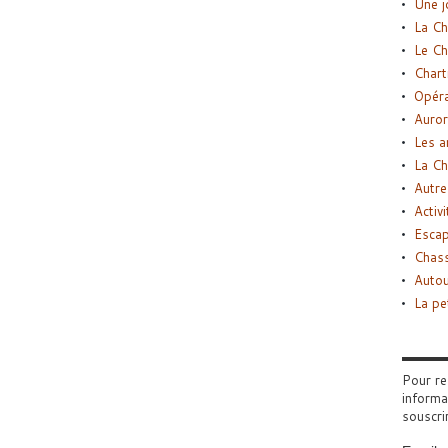
Une j
La Ch
Le Ch
Chart
Opéra
Auror
Les a
La Ch
Autre
Activi
Esca
Chass
Autou
La pe
Pour re
informa
souscri