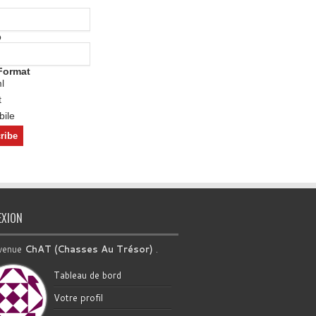
o
Format
l
t
ile
EXION
venue
ChAT (Chasses Au Trésor)
.
Tableau de bord
Votre profil