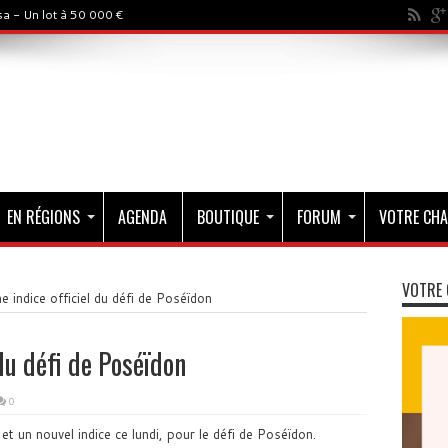
a - Un lot à 50 000 €
EN RÉGIONS
AGENDA
BOUTIQUE
FORUM
VOTRE CHA
VOTRE 
 indice officiel du défi de Poséïdon
du défi de Poséïdon
0
et un nouvel indice ce lundi, pour le défi de Poséïdon.