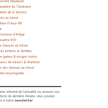
ournée fabuleuse
evalière du Téméraire
emin de la Victoire
res au trésor
tion France 98
e
moureux d’Ariège
ouette d’Or
s chasses au trésor
tés enfants et familles
pe games & escape rooms
eurs de trésors & Aventure
r des chasses au trésor
tite encyclopédie
ster informé de l'actualité ou recevoir nos
tions de dernière minute, vous pouvez
re à notre
newsletter
.