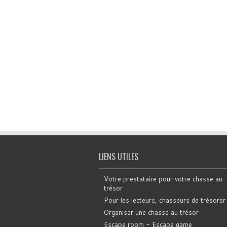
LIENS UTILES
Votre prestataire pour votre chasse au
trésor
Pour les lecteurs, chasseurs de trésorsr
Organiser une chasse au trésor
Escape room - Escape game