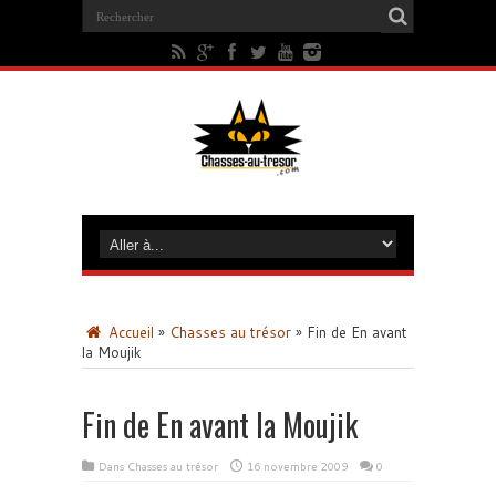
Accueil
»
Chasses au trésor
»
Fin de En avant
la Moujik
Fin de En avant la Moujik
Dans
Chasses au trésor
16 novembre 2009
0