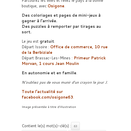
Parcourez les villes et reliez le pays à la bonne
boutique, avec
Osigone
.
Des coloriages et pages de mini-jeux à
gagner à l’arrivée.
Des puzzles à remporter par tirages au
sort.
Le jeu est
gratuit
.
Départ Issoire :
Office de commerce, 10 rue
de la Berbiziale
Départ Brassac-Les-Mines :
Primeur Patrick
Morvan, 1 cours Jean Moulin
En autonomie et en famille
.
N’oubliez pas de vous munir d’un crayon le jour J.
Toute l’actualité sur
facebook.com/osigone63
.
Image présentée à titre d’illustration
Contient le(s) mot(s)-clé(s) :
63