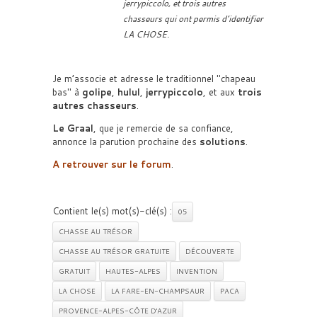
jerrypiccolo, et trois autres
chasseurs qui ont permis d’identifier
LA CHOSE.
Je m’associe et adresse le traditionnel
chapeau
bas
à
golipe
,
hulul
,
jerrypiccolo
, et aux
trois
autres chasseurs
.
Le Graal
, que je remercie de sa confiance,
annonce la parution prochaine des
solutions
.
A retrouver sur le forum
.
Contient le(s) mot(s)-clé(s) :
05
CHASSE AU TRÉSOR
CHASSE AU TRÉSOR GRATUITE
DÉCOUVERTE
GRATUIT
HAUTES-ALPES
INVENTION
LA CHOSE
LA FARE-EN-CHAMPSAUR
PACA
PROVENCE-ALPES-CÔTE D'AZUR