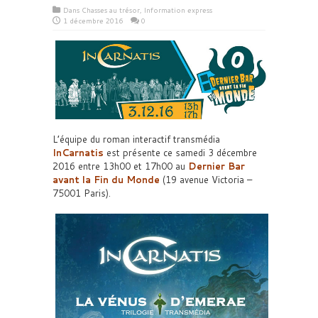
Dans
Chasses au trésor
,
Information express
1 décembre 2016
0
L’équipe du roman interactif transmédia
InCarnatis
est présente ce samedi 3 décembre
2016 entre 13h00 et 17h00 au
Dernier Bar
avant la Fin du Monde
(19 avenue Victoria –
75001 Paris).