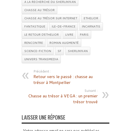
A LA RECHERCHE DU SHERLIN’KAN
CHASSE AU TRÉSOR
CHASSE AU TRÉSOR SUR INTERNET
ETHELIOR
FANTASTIQUE
ILE-DE-FRANCE
INCARNATIS
LE RETOUR D'ETHELIOR
LIVRE
PARIS
RENCONTRE
ROMAN AUGMENTÉ
SCIENCE-FICTION
SF
SHERLIN’KAN
UNIVERS TRANSMEDIA
Précédent :
Retour vers le passé : chasse au
trésor à Montpellier
Suivant :
Chasse au trésor à VEGA : un premier
trésor trouvé
LAISSER UNE RÉPONSE
Votre adresse email ne sera pas publiéeLes