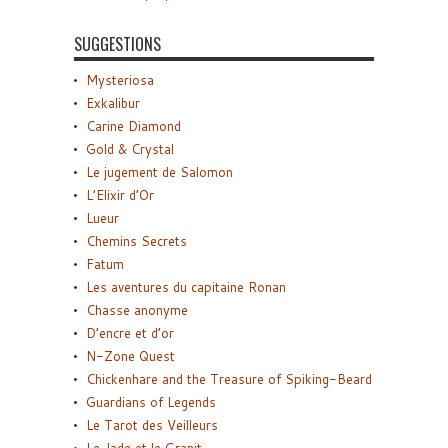
SUGGESTIONS
Mysteriosa
Exkalibur
Carine Diamond
Gold & Crystal
Le jugement de Salomon
L’Elixir d’Or
Lueur
Chemins Secrets
Fatum
Les aventures du capitaine Ronan
Chasse anonyme
D’encre et d’or
N-Zone Quest
Chickenhare and the Treasure of Spiking-Beard
Guardians of Legends
Le Tarot des Veilleurs
Le Jade et le Granit