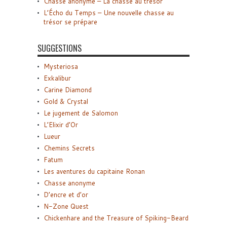
Chasse anonyme – La chasse au trésor
L’Écho du Temps – Une nouvelle chasse au
trésor se prépare
SUGGESTIONS
Mysteriosa
Exkalibur
Carine Diamond
Gold & Crystal
Le jugement de Salomon
L’Elixir d’Or
Lueur
Chemins Secrets
Fatum
Les aventures du capitaine Ronan
Chasse anonyme
D’encre et d’or
N-Zone Quest
Chickenhare and the Treasure of Spiking-Beard