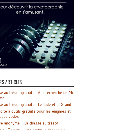
RS ARTICLES
e au trésor gratuite : A la recherche de Mr
me
e au trésor gratuite : Le Jade et le Granit
oîte à outils gratuite pour les énigmes et
ages codés
e anonyme – La chasse au trésor
o du Temps – Une nouvelle chasse au