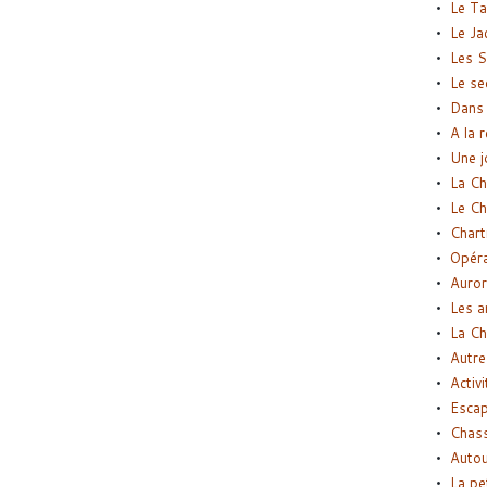
Le Ta
Le Ja
Les S
Le se
Dans 
A la 
Une j
La Ch
Le Ch
Chart
Opéra
Auror
Les a
La Ch
Autre
Activi
Esca
Chass
Autou
La pe