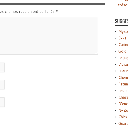
tréso
Les champs requis sont surlignés
*
SUGGE
Myste
Exkal
Carin
Gold 
Le ju
L’Elix
Lueur
Chemi
Fatu
Les a
Chas
D’enc
N-Zo
Chick
Guard