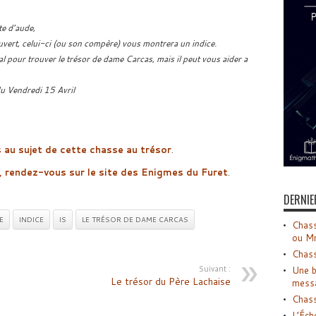
te d’aude,
ouvert, celui-ci (ou son compère) vous montrera un indice.
ital pour trouver le trésor de dame Carcas, mais il peut vous aider a
 du Vendredi 15 Avril
s au sujet de cette chasse au trésor
.
r, rendez-vous sur le site des
Enigmes du Furet
.
DERNIE
E
INDICE
IS
LE TRÉSOR DE DAME CARCAS
Chass
ou M
Chass
Suivant :
Une b
Le trésor du Père Lachaise
mess
Chass
L’Éch