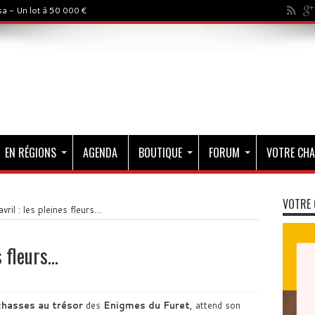
a - Un lot à 50 000 €
EN RÉGIONS
AGENDA
BOUTIQUE
FORUM
VOTRE CHA
VOTRE 
avril : les pleines fleurs…
s fleurs…
chasses au trésor
des
Enigmes du Furet
, attend son