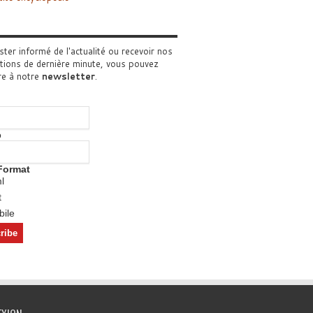
ster informé de l'actualité ou recevoir nos
tions de dernière minute, vous pouvez
re à notre
newsletter
.
o
Format
l
t
ile