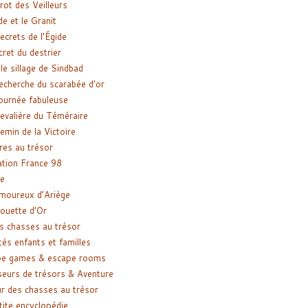
rot des Veilleurs
de et le Granit
ecrets de l’Égide
cret du destrier
le sillage de Sindbad
recherche du scarabée d’or
ournée fabuleuse
evalière du Téméraire
emin de la Victoire
res au trésor
tion France 98
e
moureux d’Ariège
ouette d’Or
s chasses au trésor
tés enfants et familles
pe games & escape rooms
eurs de trésors & Aventure
r des chasses au trésor
tite encyclopédie