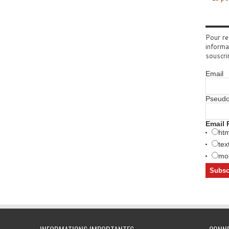
Pour re
informa
souscri
Email
Pseud
Email 
htm
tex
mob