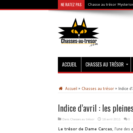
NE RATEZ PAS
Chasse au trésor Mysterios
ACCUEIL
CHASSES AU TRÉSOR
Accueil
»
Chasses au trésor
»
Indice d’
Indice d’avril : les pleine
Dans
Chasses au trésor
16 avril 2011
0
Le trésor de Dame Carcas
, l’une des