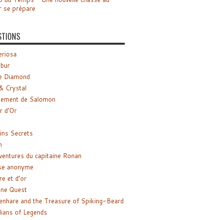
r se prépare
STIONS
riosa
ibur
e Diamond
& Crystal
gement de Salomon
ir d’Or
ns Secrets
m
ventures du capitaine Ronan
se anonyme
re et d’or
ne Quest
enhare and the Treasure of Spiking-Beard
ians of Legends