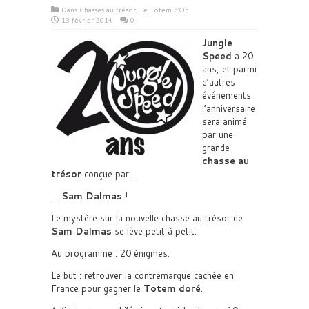
Dans
Chasses au trésor
,
Le Totem d'Or
13 février 2014
0
Jungle
Speed
a 20
ans, et parmi
d’autres
événements
l’anniversaire
sera animé
par une
grande
chasse au
trésor
conçue par…
…
Sam Dalmas
!
Le mystère sur la nouvelle chasse au trésor de
Sam Dalmas
se lève petit à petit.
Au programme : 20 énigmes.
Le but : retrouver la contremarque cachée en
France pour gagner le
Totem doré
.