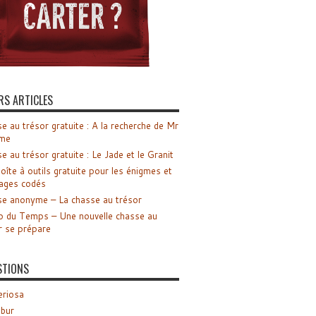
RS ARTICLES
e au trésor gratuite : A la recherche de Mr
me
e au trésor gratuite : Le Jade et le Granit
oîte à outils gratuite pour les énigmes et
ages codés
e anonyme – La chasse au trésor
o du Temps – Une nouvelle chasse au
r se prépare
STIONS
riosa
ibur