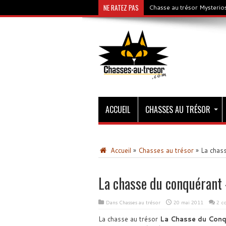
NE RATEZ PAS
Chasse au trésor Mysterios
ACCUEIL
CHASSES AU TRÉSOR
Accueil
»
Chasses au trésor
»
La chass
La chasse du conquérant 
Dans
Chasses au trésor
20 mai 2011
2 c
La chasse au trésor
La Chasse du Conq