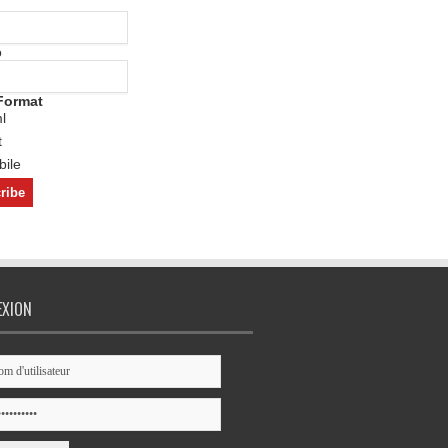
o
Format
l
t
ile
EXION