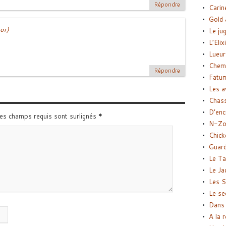
Répondre
Carin
Gold 
or)
Le ju
n
L’Elix
Lueur
Chemi
Répondre
Fatu
Les a
Chas
D’enc
Les champs requis sont surlignés
*
N-Zo
Chick
Guard
Le Ta
Le Ja
Les S
Le se
Dans 
A la 