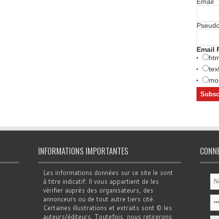
Email
Pseud
Email 
htm
tex
mob
INFORMATIONS IMPORTANTES
CONN
Les informations données sur ce site le sont
à titre indicatif. Il vous appartient de les
vérifier auprès des organisateurs, des
annonceurs ou de tout autre tiers cité.
Certaines illustrations et extraits sont © les
auteurs/éditeurs. Toutefois, nous retirerons