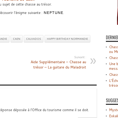
 sujet de cette chasse au trésor.
écouvrir l’énigme suivante :
NEPTUNE
.
DERNIE
NDIE
CAEN
CALVADOS
HAPPY BIRTHDAY NORMANDIE
Chass
ou M
Suivant :
Chass
Aide Supplémentaire – Chasse au
Une b
trésor – La guitare du Maladroit
mess
Chass
L’Éch
tréso
SUGGE
éponse déposée à l’Office du tourisme comme il se doit.
Myste
Exkal