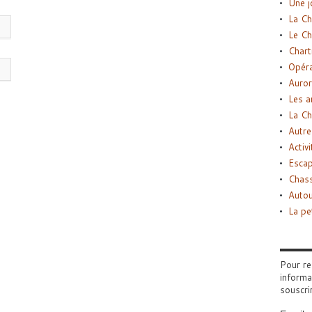
Une j
La Ch
Le Ch
Chart
Opéra
Auror
Les a
La Ch
Autre
Activi
Esca
Chass
Autou
La pe
Pour re
informa
souscri