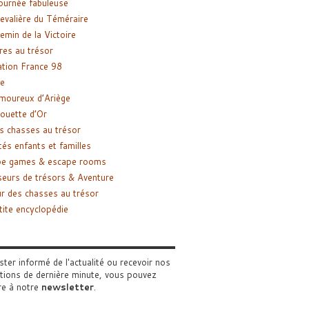
ournée fabuleuse
evalière du Téméraire
emin de la Victoire
res au trésor
tion France 98
e
moureux d’Ariège
ouette d’Or
s chasses au trésor
tés enfants et familles
pe games & escape rooms
eurs de trésors & Aventure
r des chasses au trésor
tite encyclopédie
ster informé de l'actualité ou recevoir nos
tions de dernière minute, vous pouvez
re à notre
newsletter
.