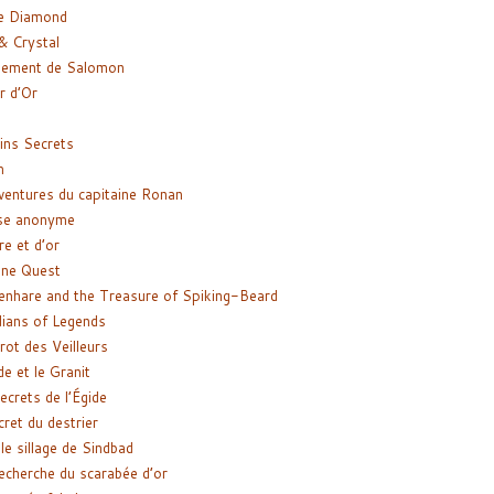
e Diamond
& Crystal
gement de Salomon
ir d’Or
ns Secrets
m
ventures du capitaine Ronan
se anonyme
re et d’or
ne Quest
enhare and the Treasure of Spiking-Beard
ians of Legends
rot des Veilleurs
de et le Granit
ecrets de l’Égide
cret du destrier
le sillage de Sindbad
recherche du scarabée d’or