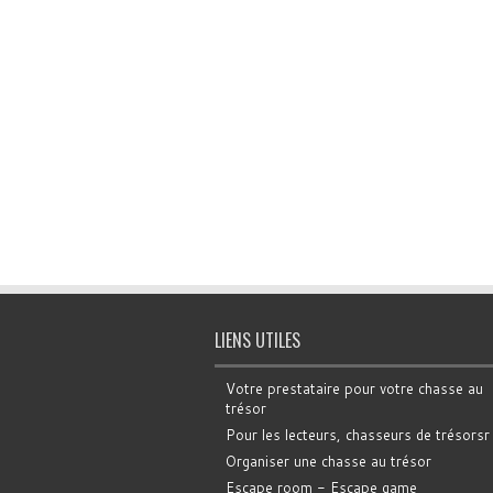
LIENS UTILES
Votre prestataire pour votre chasse au
trésor
Pour les lecteurs, chasseurs de trésorsr
Organiser une chasse au trésor
Escape room - Escape game