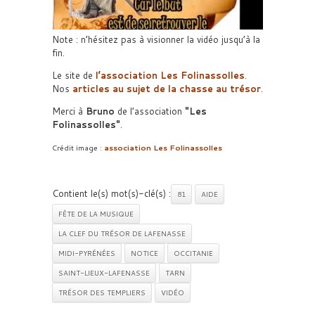
Note : n’hésitez pas à visionner la vidéo jusqu’à la
fin.
Le site de
l’association Les Folinassolles
.
Nos
articles au sujet de la chasse au trésor
.
Merci à
Bruno
de l’association
Les
Folinassolles
.
Crédit image :
association Les Folinassolles
Contient le(s) mot(s)-clé(s) :
81
AIDE
FÊTE DE LA MUSIQUE
LA CLEF DU TRÉSOR DE LAFENASSE
MIDI-PYRÉNÉES
NOTICE
OCCITANIE
SAINT-LIEUX-LAFENASSE
TARN
TRÉSOR DES TEMPLIERS
VIDÉO