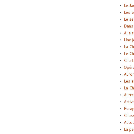
Le Ja
Les S
Le se
Dans 
A la 
Une j
La Ch
Le Ch
Chart
Opéra
Auror
Les a
La Ch
Autre
Activi
Esca
Chass
Autou
La pe