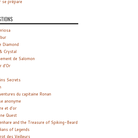
r se prépare
STIONS
riosa
ibur
e Diamond
& Crystal
gement de Salomon
ir d’Or
ns Secrets
m
ventures du capitaine Ronan
se anonyme
re et d’or
ne Quest
enhare and the Treasure of Spiking-Beard
ians of Legends
rot des Veilleurs