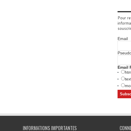
Pour re
informa
souscri
Email
Pseud
Email 
htm
tex
mob
INFORMATIONS IMPORTANTES
CONN