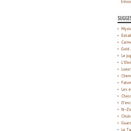
tréso
SUGGE
Myste
Exkal
Carin
Gold 
Le ju
L’Elix
Lueur
Chemi
Fatu
Les a
Chas
D’enc
N-Zo
Chick
Guard
Le Ta