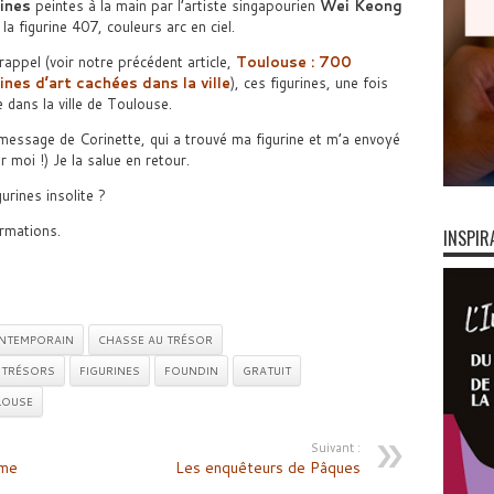
ines
peintes à la main par l’artiste singapourien
Wei Keong
 la figurine 407, couleurs arc en ciel.
rappel (voir notre précédent article,
Toulouse : 700
ines d’art cachées dans la ville
), ces figurines, une fois
dans la ville de Toulouse.
un message de Corinette, qui a trouvé ma figurine et m’a envoyé
moi !) Je la salue en retour.
urines insolite ?
rmations.
INSPIR
NTEMPORAIN
CHASSE AU TRÉSOR
 TRÉSORS
FIGURINES
FOUNDIN
GRATUIT
LOUSE
Suivant :
rme
Les enquêteurs de Pâques