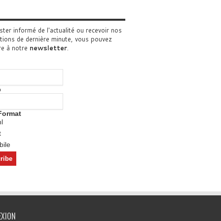
ster informé de l'actualité ou recevoir nos
tions de dernière minute, vous pouvez
re à notre
newsletter
.
o
Format
l
t
ile
EXION