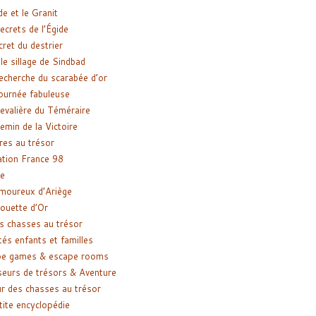
de et le Granit
ecrets de l’Égide
cret du destrier
le sillage de Sindbad
recherche du scarabée d’or
ournée fabuleuse
evalière du Téméraire
emin de la Victoire
res au trésor
tion France 98
e
moureux d’Ariège
ouette d’Or
s chasses au trésor
tés enfants et familles
pe games & escape rooms
eurs de trésors & Aventure
r des chasses au trésor
tite encyclopédie