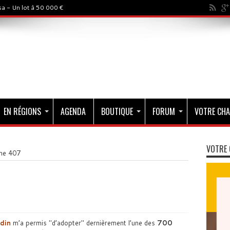
a - Un lot à 50 000 €
EN RÉGIONS
AGENDA
BOUTIQUE
FORUM
VOTRE CHA
VOTRE 
ine 407
din
m’a permis
d’adopter
dernièrement l’une des
700