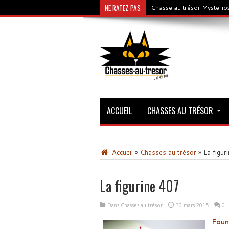
NE RATEZ PAS
Chasse au trésor Mysterios
ACCUEIL
CHASSES AU TRÉSOR
Accueil
»
Chasses au trésor
»
La figur
La figurine 407
Dans
Chasses au trésor
30 mars 2015
0
Foun