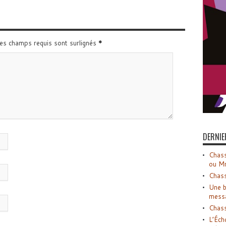
Les champs requis sont surlignés
*
DERNIE
Chass
ou M
Chass
Une b
mess
Chass
L’Éch