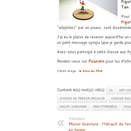
figur
Tan
:
Pour 
figur
adoptées
par un joueur, sont disséminée 
J’ai eu le plaisir de recevoir aujourd’hui 
un petit message sympa (que je garde pour 
Avez-vous participé à cette chasse aux fig
Rendez-vous sur
Foundin
pour lus d’info
Crédit image :
la Voix du Midi
Contient le(s) mot(s)-clé(s) :
31
ART CO
CHASSE AU TRÉSOR INSOLITE
CHASSE AUX
HAUTE-GARONNE
MIDI-PYRÉNÉES
TOU
Précédent :
Mister Aventure : l’Hérault de fe
en ferme