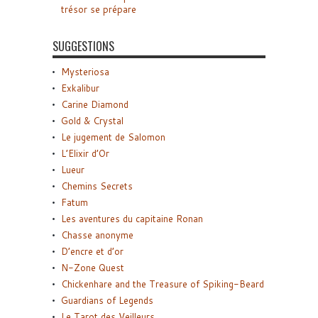
trésor se prépare
SUGGESTIONS
Mysteriosa
Exkalibur
Carine Diamond
Gold & Crystal
Le jugement de Salomon
L’Elixir d’Or
Lueur
Chemins Secrets
Fatum
Les aventures du capitaine Ronan
Chasse anonyme
D’encre et d’or
N-Zone Quest
Chickenhare and the Treasure of Spiking-Beard
Guardians of Legends
Le Tarot des Veilleurs