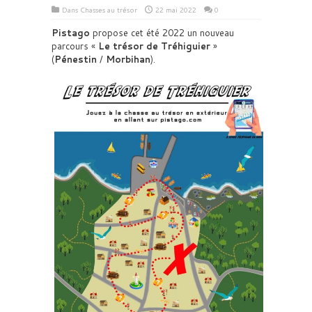
Dans
Chasses au trésor
22 mai 2022
0
Pistago
propose cet été 2022 un nouveau
parcours «
Le trésor de Tréhiguier
»
(
Pénestin
/
Morbihan
).