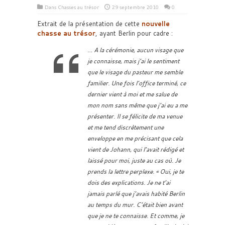
Dans
Chasses au trésor
29 septembre 2010
0
Extrait de la présentation de cette
nouvelle
chasse au trésor
, ayant Berlin pour cadre :
… A la cérémonie, aucun visage que
je connaisse, mais j’ai le sentiment
que le visage du pasteur me semble
familier. Une fois l’office terminé, ce
dernier vient à moi et me salue de
mon nom sans même que j’ai eu a me
présenter. Il se félicite de ma venue
et me tend discrètement une
enveloppe en me précisant que cela
vient de Johann, qui l’avait rédigé et
laissé pour moi, juste au cas où. Je
prends la lettre perplexe. « Oui, je te
dois des explications. Je ne t’ai
jamais parlé que j’avais habité Berlin
au temps du mur. C’était bien avant
que je ne te connaisse. Et comme, je