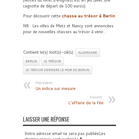
(ventes du livret d’énigmes) est en jeu (avec une
cagnotte de départ de 100 euros).
Pour découvrir cette
chasse au trésor à Berlin
.
NB : Les villes de Metz et Nancy sont annoncées
pour de nouvelles chasses au trésor à venir…
Contient le(s) mot(s)-clé(s) :
ALLEMAGNE
BERLIN
LE TRÉSOR
LE TRÉSOR DERRIERE LE MUR DE BERLIN
Précédent :
Un indice sur mesure
Suivant :
L’affaire de la fée
LAISSER UNE RÉPONSE
Votre adresse email ne sera pas publiéeLes