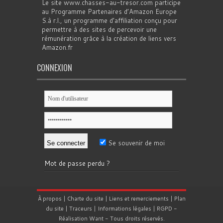
Le site www.chasses-au-tresor.com participe
au Programme Partenaires d’Amazon Europe
S.à r.l., un programme d’affiliation conçu pour
permettre à des sites de percevoir une
rémunération grâce à la création de liens vers
Amazon.fr
CONNEXION
Se souvenir de moi
Mot de passe perdu ?
À propos
|
Charte du site
|
Liens et remerciements
|
Plan
du site
|
Traceurs
|
Informations légales
|
RGPD
-
Réalisation
Want
- Tous droits réservés.