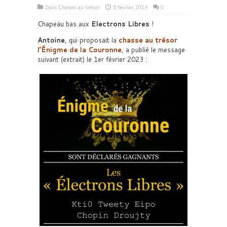
Dans
Chasses au trésor
5 février 2023
0
Chapeau bas aux
Electrons Libres
!
Antoine
, qui proposait la
chasse au trésor
l’Énigme de la Couronne
, a publié le message
suivant (extrait) le 1er février 2023 :