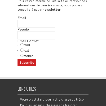
Pour rester informé de l'actualité ou recevoir nos
informations de dernière minute, vous pouvez
souscrire à notre
newsletter
.
Email
Pseudo
Email Format
html
text
mobile
LIENS UTILES
Votre prestataire pour votre chasse au trésor
Pour les lecteurs, chasseurs de trésorsr