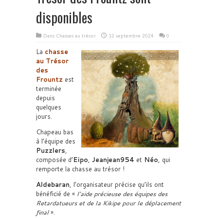
disponibles
Dans
Chasses au trésor
12 septembre 2024
0
La
chasse
au Trésor
des
Frountz
est
terminée
depuis
quelques
jours.
Chapeau bas
à l’équipe des
Puzzlers
,
composée d’
Eipo
,
Jeanjean954
et
Néo
, qui
remporte la chasse au trésor !
Aldebaran
, l’organisateur précise qu’ils ont
bénéficié de «
l’aide précieuse des équipes des
Retardatueurs et de la Kikipe pour le déplacement
final
».