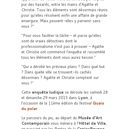
pur des hasards, entre les mains d’Agathe et
Christie. Tous les éléments sont désormais réunis
pour qu’elles résolvent enfin une affaire de grande
envergure. Mais peuvent-elles y parvenir sans
vous ?
Pour vous faciliter la tâche – et parce qu’elles
sont de vraies détectives dont le
professionnalisme n’est pas à prouver – Agathe
et Christie ont commencé l’enquête et rassemblé
tous les éléments dont vous aurez besoin.
Qui a dérobé les précieux plans ? Dans quel but
? Dans quelle ville se trouvent-ils cachés
désormais ? Agathe et Christie comptent sur
vous !
Cette
enquête ludique
se déroule les samedi 28
et dimanche 29 mars 2015 dans
Lyon
, à
l’occasion de la 11ème édition du festival
Quais
du polar
.
Le parcours du jeu, au départ du
Musée d’Art
Contemporain
vous mènera à l’
Hôtel de Ville
,
en passant par les Pentes de la
Croix-Rousse
.