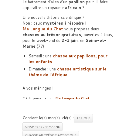
Le battement d’ailes d’un
papillon
peut-il faire
apparaître un royaume
africain
?
Une nouvelle théorie scientifique ?
Non : deux
mystères
à résoudre !
Ma Langue Au Chat
vous propose deux
chasses au trésor gratuites
, ouvertes à tous,
pour le week-end du
2-3 juin
, en
Seine-et-
Marne
(77)
Samedi : une
chasse aux papillons, pour
les enfants
.
Dimanche : une
chasse artistique sur le
thème de l’Afrique
.
A vos méninges !
Crédit présentation :
Ma Langue Au Chat
Contient le(s) mot(s)-clé(s) :
AFRIQUE
CHAMPS-SUR-MARNE
CHASSE AU TRÉSOR ARTISTIQUE