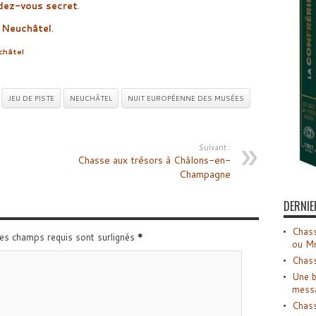
ndez-vous secret
.
 Neuchâtel
.
châtel
JEU DE PISTE
NEUCHÂTEL
NUIT EUROPÉENNE DES MUSÉES
Suivant :
Chasse aux trésors à Châlons-en-
Champagne
DERNIE
Chass
Les champs requis sont surlignés
*
ou M
Chass
Une b
mess
Chass