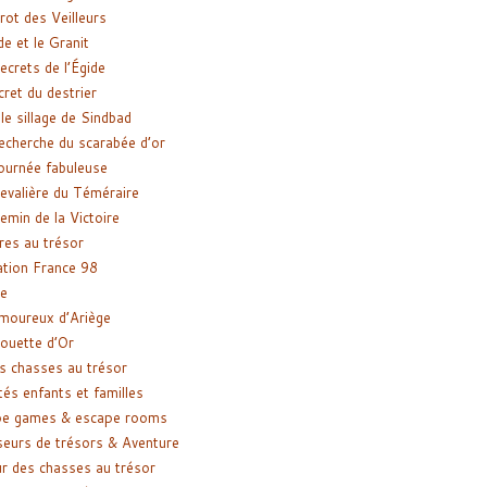
rot des Veilleurs
de et le Granit
ecrets de l’Égide
cret du destrier
le sillage de Sindbad
recherche du scarabée d’or
ournée fabuleuse
evalière du Téméraire
emin de la Victoire
res au trésor
tion France 98
e
moureux d’Ariège
ouette d’Or
s chasses au trésor
tés enfants et familles
pe games & escape rooms
eurs de trésors & Aventure
r des chasses au trésor