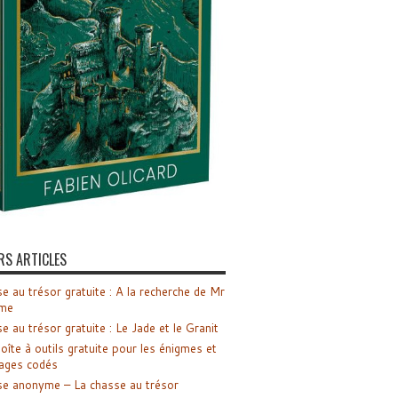
RS ARTICLES
e au trésor gratuite : A la recherche de Mr
me
e au trésor gratuite : Le Jade et le Granit
oîte à outils gratuite pour les énigmes et
ages codés
e anonyme – La chasse au trésor