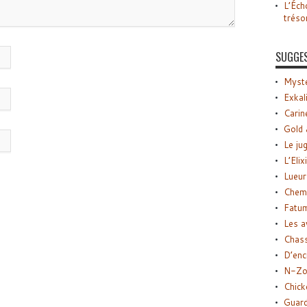
L’Éch
tréso
SUGGE
Myste
Exkal
Carin
Gold 
Le ju
L’Elix
Lueur
Chemi
Fatu
Les a
Chas
D’enc
N-Zo
Chick
Guard