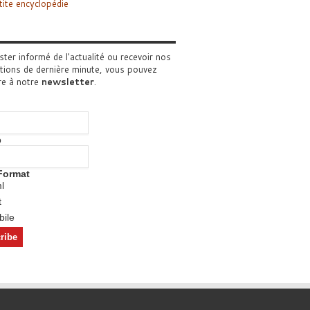
tite encyclopédie
ster informé de l'actualité ou recevoir nos
tions de dernière minute, vous pouvez
re à notre
newsletter
.
o
Format
l
t
ile