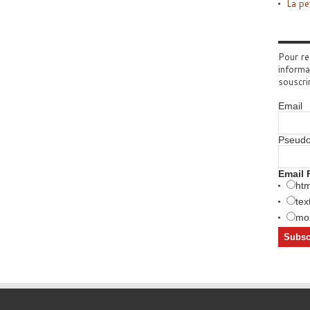
La pe
Pour re
informa
souscri
Email
Pseud
Email 
htm
tex
mob