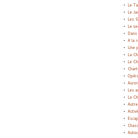
Le Ta
Le Ja
Les S
Le se
Dans 
A la 
Une j
La Ch
Le Ch
Chart
Opéra
Auror
Les a
La Ch
Autre
Activi
Esca
Chass
Autou