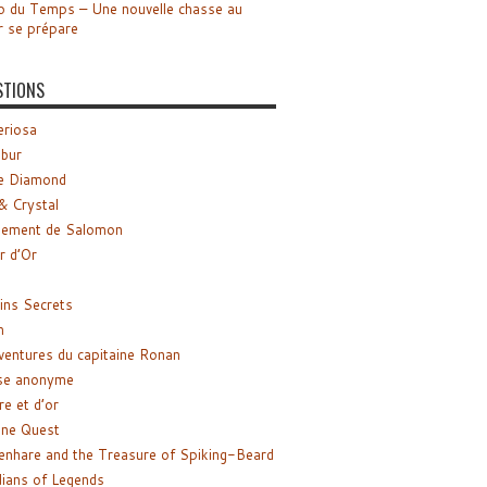
o du Temps – Une nouvelle chasse au
r se prépare
STIONS
riosa
ibur
e Diamond
& Crystal
gement de Salomon
ir d’Or
ns Secrets
m
ventures du capitaine Ronan
se anonyme
re et d’or
ne Quest
enhare and the Treasure of Spiking-Beard
ians of Legends