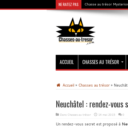
NE RATEZ PAS
Chasse au trésor Mysterios
ACCUEIL
CHASSES AU TRÉSOR
Accueil
»
Chasses au trésor
»
Neuchâte
Neuchâtel : rendez-vous 
Dans
Chasses au trésor
14 mai 2015
0
Un rendez-vous secret est proposé à
Ne