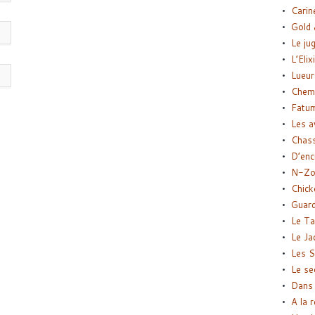
Carin
Gold 
Le ju
L’Elix
Lueur
Chemi
Fatu
Les a
Chas
D’enc
N-Zo
Chick
Guard
Le Ta
Le Ja
Les S
Le se
Dans 
A la 