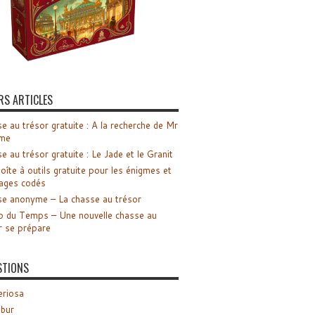
RS ARTICLES
e au trésor gratuite : A la recherche de Mr
me
e au trésor gratuite : Le Jade et le Granit
oîte à outils gratuite pour les énigmes et
ages codés
e anonyme – La chasse au trésor
o du Temps – Une nouvelle chasse au
r se prépare
STIONS
riosa
ibur