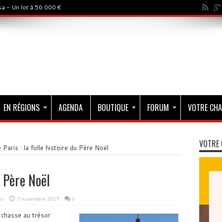
a - Un lot à 50 000 €
EN RÉGIONS
AGENDA
BOUTIQUE
FORUM
VOTRE CHA
VOTRE 
»
Paris : la folle histoire du Père Noël
u Père Noël
or
7 novembre 2017
0
 chasse au trésor