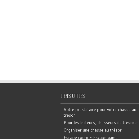
LIENS UTILES
Votre prestataire pour votre chasse au
trésor
Pour les lecteurs, chasseurs de trésorsr
Organiser une chasse au trésor
Escape room - Escape game