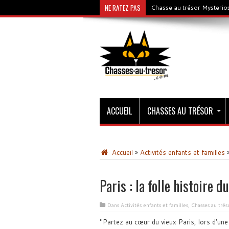
NE RATEZ PAS
Chasse au trésor Mysterios
ACCUEIL
CHASSES AU TRÉSOR
Accueil
»
Activités enfants et familles
Paris : la folle histoire d
Dans
Activités enfants et familles
,
Chasses au trés
Partez au cœur du vieux Paris, lors d’une