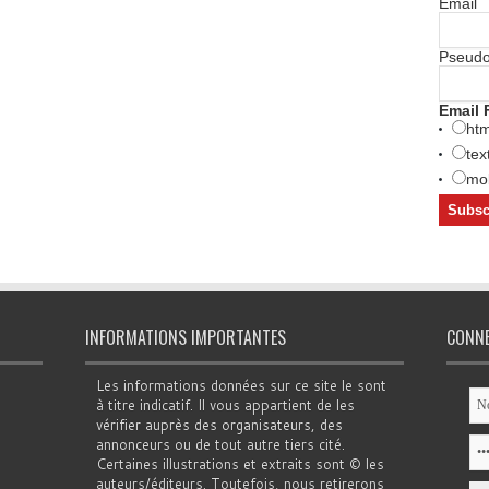
Email
Pseud
Email 
htm
tex
mob
INFORMATIONS IMPORTANTES
CONN
Les informations données sur ce site le sont
à titre indicatif. Il vous appartient de les
vérifier auprès des organisateurs, des
annonceurs ou de tout autre tiers cité.
Certaines illustrations et extraits sont © les
auteurs/éditeurs. Toutefois, nous retirerons