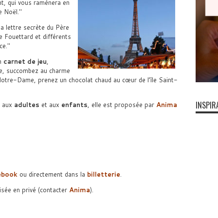
t, qui vous ramènera en
 Noël.
a lettre secrète du Père
re Fouettard et différents
ce.
un
carnet de jeu
,
ale, succombez au charme
 Notre-Dame, prenez un chocolat chaud au cœur de l’île Saint-
INSPIR
e aux
adultes
et aux
enfants
, elle est proposée par
Anima
ebook
ou directement dans la
billetterie
.
isée en privé (contacter
Anima
).