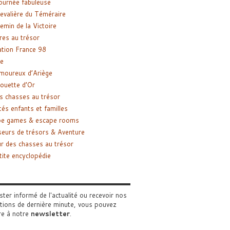
ournée fabuleuse
evalière du Téméraire
emin de la Victoire
res au trésor
tion France 98
e
moureux d’Ariège
ouette d’Or
s chasses au trésor
tés enfants et familles
pe games & escape rooms
eurs de trésors & Aventure
r des chasses au trésor
tite encyclopédie
ster informé de l'actualité ou recevoir nos
tions de dernière minute, vous pouvez
re à notre
newsletter
.