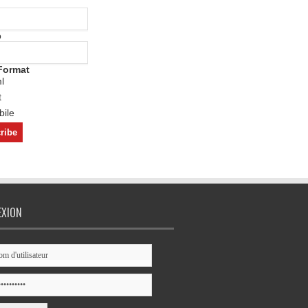
o
Format
l
t
ile
EXION