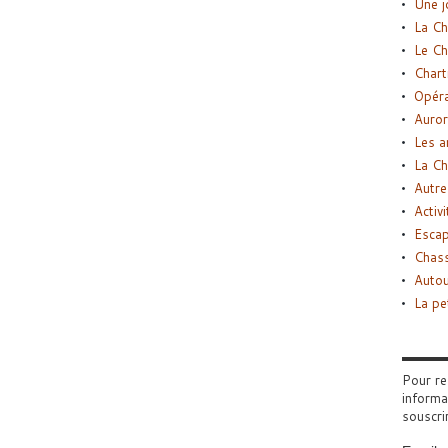
Une j
La Ch
Le Ch
Chart
Opéra
Auror
Les a
La Ch
Autre
Activi
Esca
Chass
Autou
La pe
Pour re
informa
souscri