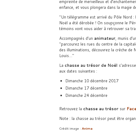
empreinte de merveilleux et d’enchantemen
enfance, et vous plongera dans la magie de
Un télégramme est arrivé du Pôle Nord : l
Noël a été dérobée ! On soupçonne le Pè
témoins vont vous aider à retrouver sa tra
Accompagnés d’un
animateur
, munis d’
parcourez les rues du centre de la capit
des illuminations, découvrez la crèche de
Louis…
La
chasse au trésor de Noël
s’adress
aux dates suivantes :
Dimanche 10 décembre 2017
Dimanche 17 décembre
Dimanche 24 décembre
Retrouvez la
chasse au trésor
sur
Fac
Note : la chasse au trésor peut être organ
Crédit image :
Anima