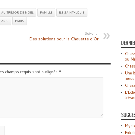
 AU TRÉSOR DE NOËL
FAMILLE
ILE SAINT-LOUIS
PARIS
PARIS
Suivant :
Des solutions pour la Chouette d’Or
DERNIE
Chass
ou M
Chass
Les champs requis sont surlignés
*
Une b
mess
Chass
L’Éch
tréso
SUGGE
Myste
Exkal