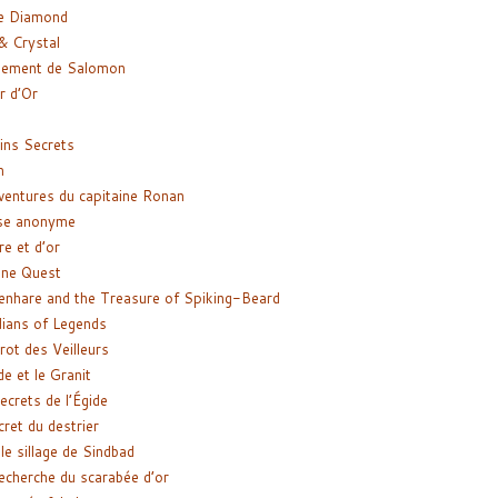
e Diamond
& Crystal
gement de Salomon
ir d’Or
ns Secrets
m
ventures du capitaine Ronan
se anonyme
re et d’or
ne Quest
enhare and the Treasure of Spiking-Beard
ians of Legends
rot des Veilleurs
de et le Granit
ecrets de l’Égide
cret du destrier
le sillage de Sindbad
recherche du scarabée d’or