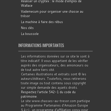
Réaliser un cryptex : le mode d'emploi de
Wallace
Vademecum pour organiser une chasse au
trésor
La machine à faire des rébus
Nos clés
La boussole
INFORMATIONS IMPORTANTES
Les informations données sur ce site le sont à
titre indicatif. Il vous appartient de les vérifier
auprès des organisateurs, des annonceurs ou
de tout autre tiers cité.
Certaines illustrations et extraits sont © les
auteurs/éditeurs. Toutefois, nous retirerons
toute image ou tout contenu sous copyright
sur simple demande des ayants droits.
Respectez l'article 542-1 du code du
patrimoine
.
Le site www.chasses-au-tresor.com participe
au Programme Partenaires d’Amazon Europe
S.à r.l., un programme d’affiliation conçu pour