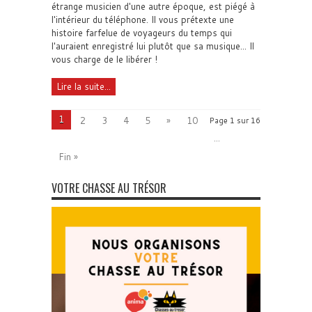
étrange musicien d'une autre époque, est piégé à
l'intérieur du téléphone. Il vous prétexte une
histoire farfelue de voyageurs du temps qui
l'auraient enregistré lui plutôt que sa musique... Il
vous charge de le libérer !
Lire la suite...
1
2
3
4
5
»
10
Page 1 sur 16
...
Fin »
VOTRE CHASSE AU TRÉSOR