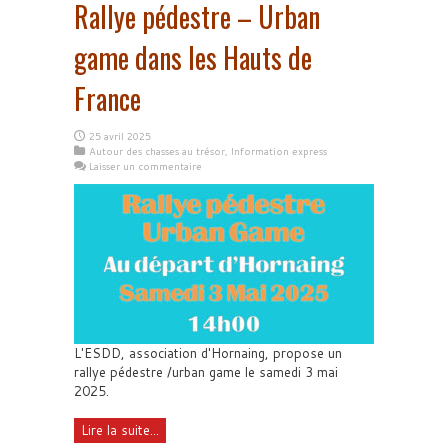
Rallye pédestre – Urban
game dans les Hauts de
France
25 avril 2025
Autour des chasses au trésor
,
Information express
Laisser un commentaire
L'ESDD, association d'Hornaing, propose un
rallye pédestre /urban game le samedi 3 mai
2025.
Lire la suite...