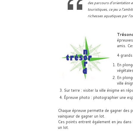
des parcours d’orientation e
touristiques, ce jeu a l’amb
richesses aquatiques par l’or
Tréson
épreuves 
amis. Ces
4 grands
En plongé
végétale
En plongé
ville éni
Sur terre : visiter la ville énigme en r
Épreuve photo : photographier une esp
Chaque épreuve permette de gagner des po
vainqueur de gagner un lot.
Ces points entrent également en jeu dans 
un lot.