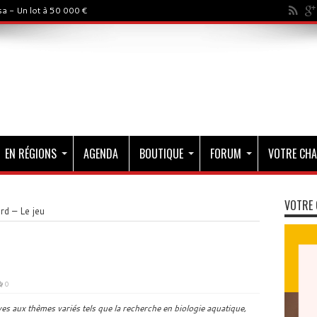
a - Un lot à 50 000 €
EN RÉGIONS
AGENDA
BOUTIQUE
FORUM
VOTRE CHA
VOTRE 
d – Le jeu
0
s aux thèmes variés tels que la recherche en biologie aquatique,