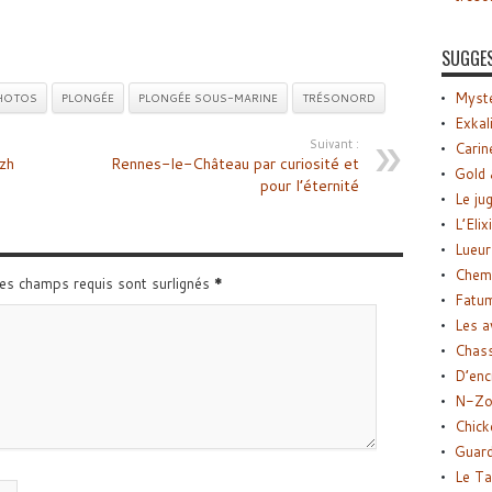
SUGGE
Myste
HOTOS
PLONGÉE
PLONGÉE SOUS-MARINE
TRÉSONORD
Exkal
Suivant :
Carin
zh
Rennes-le-Château par curiosité et
Gold 
pour l’éternité
Le ju
L’Elix
Lueur
Chemi
Les champs requis sont surlignés
*
Fatu
Les a
Chas
D’enc
N-Zo
Chick
Guard
Le Ta