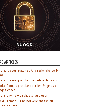
RS ARTICLES
e au trésor gratuite : A la recherche de Mr
me
e au trésor gratuite : Le Jade et le Granit
oîte à outils gratuite pour les énigmes et
ages codés
e anonyme – La chasse au trésor
o du Temps – Une nouvelle chasse au
r se prépare