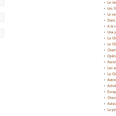
Le Ja
Les S
Le se
Dans 
A la 
Une j
La Ch
Le Ch
Chart
Opéra
Auror
Les a
La Ch
Autre
Activi
Esca
Chass
Autou
La pe