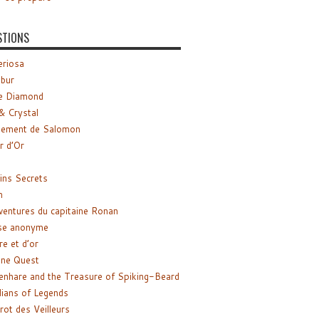
STIONS
riosa
ibur
e Diamond
& Crystal
gement de Salomon
ir d’Or
ns Secrets
m
ventures du capitaine Ronan
se anonyme
re et d’or
ne Quest
enhare and the Treasure of Spiking-Beard
ians of Legends
rot des Veilleurs