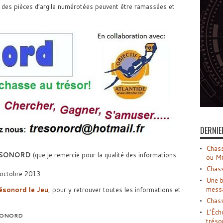
e, des pièces d’argile numérotées peuvent être ramassées et
DERNIE
Chass
SONORD
(que je remercie pour la qualité des informations
ou M
Chass
1 octobre 2013.
Une b
mess
ésonord le Jeu
, pour y retrouver toutes les informations et
Chass
L’Éch
SONORD
tréso