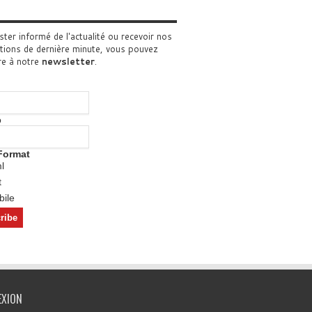
ster informé de l'actualité ou recevoir nos
tions de dernière minute, vous pouvez
re à notre
newsletter
.
o
Format
l
t
ile
EXION