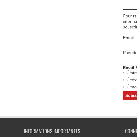
Pour re
informa
souscri
Email
Pseud
Email 
htm
tex
mob
INFORMATIONS IMPORTANTES
CONN