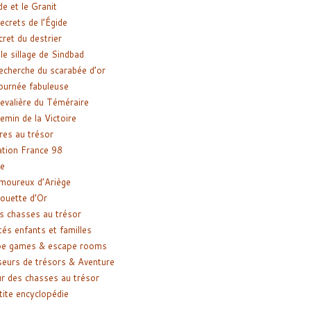
de et le Granit
ecrets de l’Égide
cret du destrier
le sillage de Sindbad
recherche du scarabée d’or
ournée fabuleuse
evalière du Téméraire
emin de la Victoire
res au trésor
tion France 98
e
moureux d’Ariège
ouette d’Or
s chasses au trésor
tés enfants et familles
pe games & escape rooms
eurs de trésors & Aventure
r des chasses au trésor
tite encyclopédie