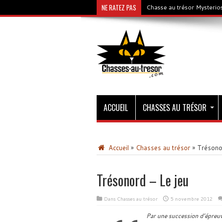
NE RATEZ PAS
Chasse au trésor Mysterios
ACCUEIL
CHASSES AU TRÉSOR
Accueil
»
Chasses au trésor
»
Trésonor
Trésonord – Le jeu
Dans
Chasses au trésor
5 novembre 2012
Par une succession d’épreuve