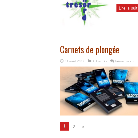
Lire la suite
Carnets de plongée
31 août 2012
Actualités
Laisser un com
1
2
»