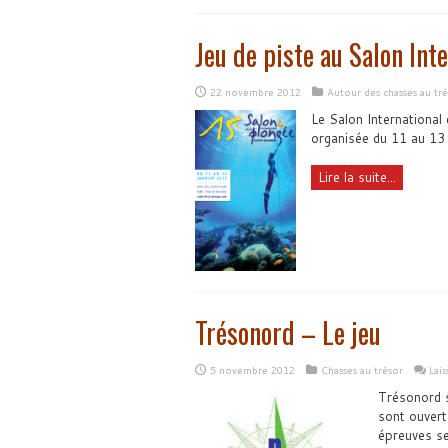
Jeu de piste au Salon Int
22 novembre 2012
Autour des chasses au tré
Le Salon International
organisée du 11 au 13 
Lire la suite...
Trésonord – Le jeu
5 novembre 2012
Chasses au trésor
Lai
Trésonord s
sont ouvert
épreuves se