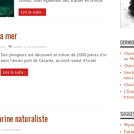
Licinius, mais également des statues en bronze
Lire la suite...
la mer
DERNIE
ture
Laisser un commentaire
Chass
Des plongeurs ont découvert un trésor de 2000 pièces d'or
ou M
dans l'ancien port de Césarée, au nord-ouest d'Israël
Chass
Lire la suite...
Une b
mess
Chass
L’Éch
tréso
SUGGE
rine naturaliste
Myste
un commentaire
Exkal