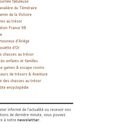
ournée fabuleuse
evalière du Téméraire
emin de la Victoire
res au trésor
tion France 98
e
moureux d’Ariège
ouette d’Or
s chasses au trésor
tés enfants et familles
pe games & escape rooms
eurs de trésors & Aventure
r des chasses au trésor
tite encyclopédie
ster informé de l'actualité ou recevoir nos
tions de dernière minute, vous pouvez
re à notre
newsletter
.