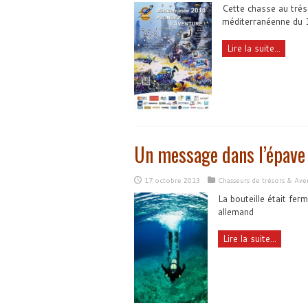
Cette chasse au trés
méditerranéenne du 
Lire la suite...
Un message dans l’épave
17 octobre 2013
Chasseurs de trésors & Ave
La bouteille était fer
allemand
Lire la suite...