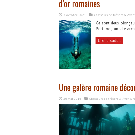
d’or romaines
7 octobre 2021
Chasseurs de trésors & Aven
Ce sont deux plongeur
Portitxol, un site arc
Lire la suite...
Une galère romaine décou
26 mai 2016
Chasseurs de trésors & Aventur