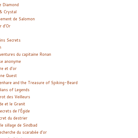
e Diamond
& Crystal
gement de Salomon
ir d’Or
ns Secrets
m
ventures du capitaine Ronan
se anonyme
re et d’or
ne Quest
enhare and the Treasure of Spiking-Beard
ians of Legends
rot des Veilleurs
de et le Granit
ecrets de l’Égide
cret du destrier
le sillage de Sindbad
recherche du scarabée d’or