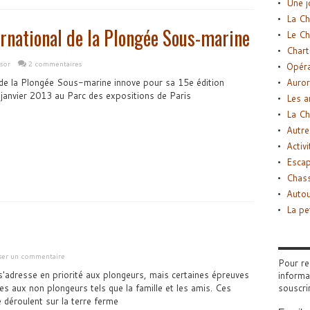
Une j
La Ch
ernational de la Plongée Sous-marine
Le Ch
Chart
sor
2 commentaires
Opéra
Auror
 de la Plongée Sous-marine innove pour sa 15e édition
janvier 2013 au Parc des expositions de Paris
Les a
La Ch
Autre
Activi
Esca
Chass
Autou
La pe
sser un commentaire
Pour re
'adresse en priorité aux plongeurs, mais certaines épreuves
informa
es aux non plongeurs tels que la famille et les amis. Ces
souscri
 déroulent sur la terre ferme