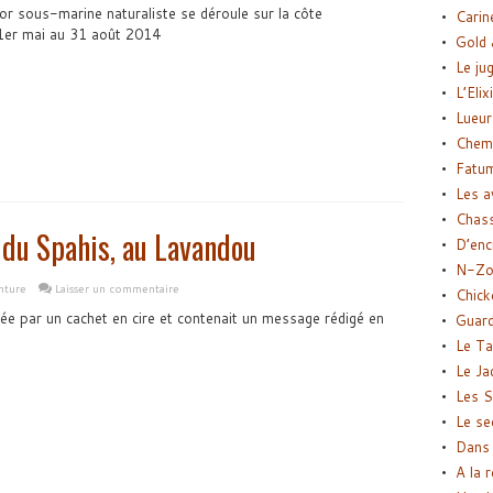
or sous-marine naturaliste se déroule sur la côte
Carin
1er mai au 31 août 2014
Gold 
Le ju
L’Elix
Lueur
Chemi
Fatu
Les a
Chas
 du Spahis, au Lavandou
D’enc
N-Zo
nture
Laisser un commentaire
Chick
mée par un cachet en cire et contenait un message rédigé en
Guard
Le Ta
Le Ja
Les S
Le se
Dans 
A la 