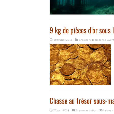
9 kg de pièces d’or sous 
18 février 2015
Chasseurs de trésors & Aven
Chasse au trésor sous-ma
23 avril 2014
Chasses au trésor
Laisser 