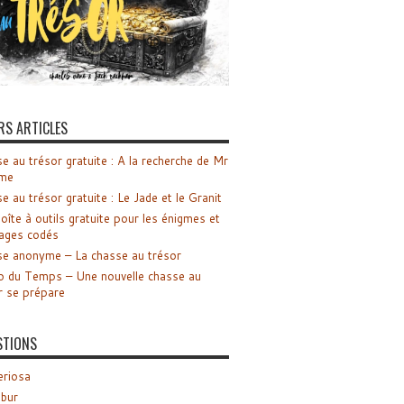
RS ARTICLES
e au trésor gratuite : A la recherche de Mr
me
e au trésor gratuite : Le Jade et le Granit
oîte à outils gratuite pour les énigmes et
ages codés
e anonyme – La chasse au trésor
o du Temps – Une nouvelle chasse au
r se prépare
STIONS
riosa
ibur