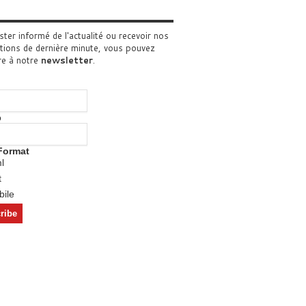
ster informé de l'actualité ou recevoir nos
tions de dernière minute, vous pouvez
re à notre
newsletter
.
o
Format
l
t
ile