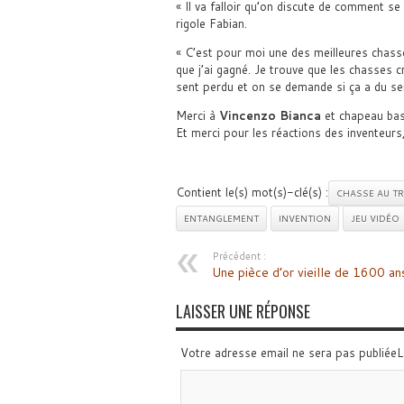
« Il va falloir qu’on discute de comment se
rigole Fabian.
« C’est pour moi une des meilleures chasses
que j’ai gagné. Je trouve que les chasses c
sent perdu et on se demande si ça a du sens
Merci à
Vincenzo Bianca
et chapeau ba
Et merci pour les réactions des inventeurs, 
Contient le(s) mot(s)-clé(s) :
CHASSE AU T
ENTANGLEMENT
INVENTION
JEU VIDÉO
Précédent :
Une pièce d’or vieille de 1600 an
LAISSER UNE RÉPONSE
Votre adresse email ne sera pas publiée