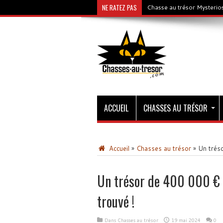
NE RATEZ PAS
Chasse au trésor Mysterios
ACCUEIL
CHASSES AU TRÉSOR
Accueil
»
Chasses au trésor
»
Un tréso
Un trésor de 400 000 € c
trouvé !
Dans
Chasses au trésor
19 mai 2024
0