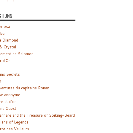
STIONS
riosa
ibur
e Diamond
& Crystal
gement de Salomon
ir d’Or
ns Secrets
m
ventures du capitaine Ronan
se anonyme
re et d’or
ne Quest
enhare and the Treasure of Spiking-Beard
ians of Legends
rot des Veilleurs