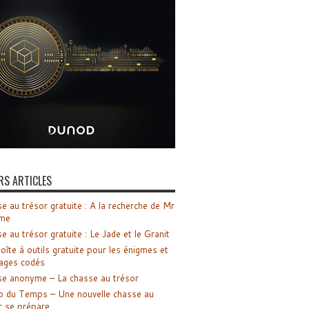
RS ARTICLES
e au trésor gratuite : A la recherche de Mr
me
e au trésor gratuite : Le Jade et le Granit
oîte à outils gratuite pour les énigmes et
ages codés
e anonyme – La chasse au trésor
o du Temps – Une nouvelle chasse au
r se prépare