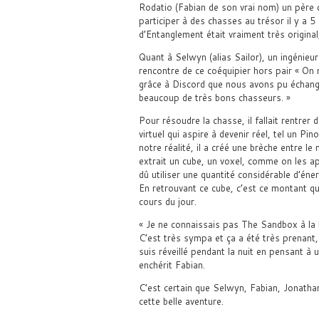
Rodatio (Fabian de son vrai nom) un père d
participer à des chasses au trésor il y a 5
d’Entanglement était vraiment très original, 
Quant à Selwyn (alias Sailor), un ingénieur
rencontre de ce coéquipier hors pair « On 
grâce à Discord que nous avons pu échanger
beaucoup de très bons chasseurs. »
Pour résoudre la chasse, il fallait rentrer
virtuel qui aspire à devenir réel, tel un Pin
notre réalité, il a créé une brèche entre l
extrait un cube, un voxel, comme on les a
dû utiliser une quantité considérable d’én
En retrouvant ce cube, c’est ce montant q
cours du jour.
« Je ne connaissais pas The Sandbox à la b
C’est très sympa et ça a été très prenant, 
suis réveillé pendant la nuit en pensant à u
enchérit Fabian.
C’est certain que Selwyn, Fabian, Jonatha
cette belle aventure.