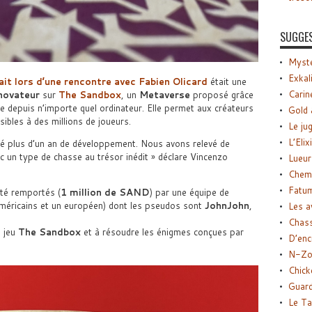
SUGGE
Myste
Exkal
t lors d’une rencontre avec Fabien Olicard
était une
Carin
novateur
sur
The Sandbox
, un
Metaverse
proposé grâce
le depuis n’importe quel ordinateur. Elle permet aux créateurs
Gold 
sibles à des millions de joueurs.
Le ju
L’Elix
ité plus d’un an de développement. Nous avons relevé de
c un type de chasse au trésor inédit » déclare Vincenzo
Lueur
Chemi
Fatu
té remportés (
1 million de SAND
) par une équipe de
 américains et un européen) dont les pseudos sont
JohnJohn
,
Les a
Chas
u jeu
The Sandbox
et à résoudre les énigmes conçues par
D’enc
N-Zo
Chick
Guard
Le Ta