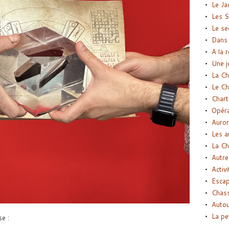
Le Ja
Les S
Le se
Dans 
A la 
Une j
La Ch
Le Ch
Chart
Opéra
Auror
Les a
La Ch
Autre
Activi
Esca
Chass
Autou
La pe
e :