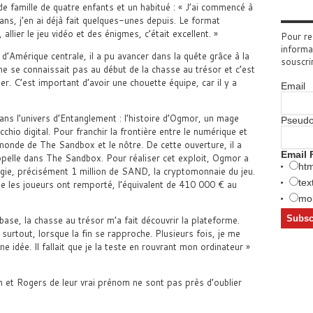
e famille de quatre enfants et un habitué : « J’ai commencé à
 ans, j’en ai déjà fait quelques-unes depuis. Le format
allier le jeu vidéo et des énigmes, c’était excellent. »
Pour re
informa
 d’Amérique centrale, il a pu avancer dans la quête grâce à la
souscri
ne se connaissait pas au début de la chasse au trésor et c’est
. C’est important d’avoir une chouette équipe, car il y a
Email
 dans l’univers d’Entanglement : l’histoire d’Ogmor, un mage
Pseud
occhio digital. Pour franchir la frontière entre le numérique et
e monde de The Sandbox et le nôtre. De cette ouverture, il a
Email 
ppelle dans The Sandbox. Pour réaliser cet exploit, Ogmor a
htm
ergie, précisément 1 million de SAND, la cryptomonnaie du jeu.
tex
ue les joueurs ont remporté, l’équivalent de 410 000 € au
mob
ase, la chasse au trésor m’a fait découvrir la plateforme.
surtout, lorsque la fin se rapproche. Plusieurs fois, je me
ne idée. Il fallait que je la teste en rouvrant mon ordinateur »
n et Rogers de leur vrai prénom ne sont pas près d’oublier