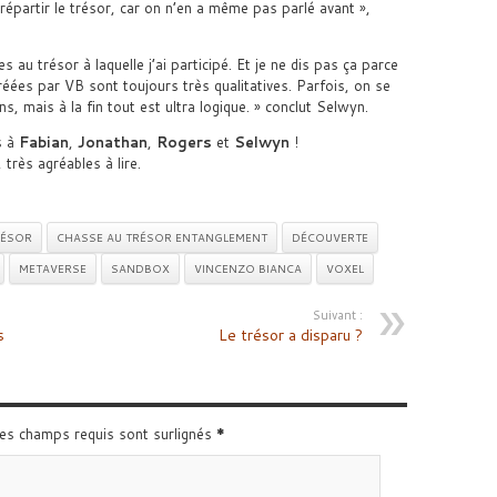
 répartir le trésor, car on n’en a même pas parlé avant »,
 au trésor à laquelle j’ai participé. Et je ne dis pas ça parce
réées par VB sont toujours très qualitatives. Parfois, on se
, mais à la fin tout est ultra logique. » conclut Selwyn.
s à
Fabian
,
Jonathan
,
Rogers
et
Selwyn
!
très agréables à lire.
RÉSOR
CHASSE AU TRÉSOR ENTANGLEMENT
DÉCOUVERTE
METAVERSE
SANDBOX
VINCENZO BIANCA
VOXEL
Suivant :
s
Le trésor a disparu ?
Les champs requis sont surlignés
*