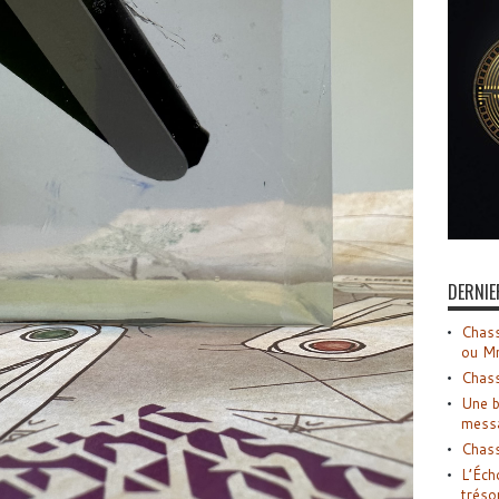
DERNIE
Chass
ou M
Chass
Une b
mess
Chass
L’Éch
tréso