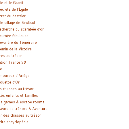
de et le Granit
ecrets de l’Égide
cret du destrier
le sillage de Sindbad
recherche du scarabée d’or
ournée fabuleuse
evalière du Téméraire
emin de la Victoire
res au trésor
tion France 98
e
moureux d’Ariège
ouette d’Or
s chasses au trésor
tés enfants et familles
pe games & escape rooms
eurs de trésors & Aventure
r des chasses au trésor
tite encyclopédie