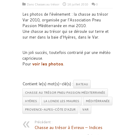
Dans
Chasses au trésor
16 juillet 2010
0
Les photos de l’événement : la chasse au trésor
Var 2010, organisée par l’Association Pneu
Passion Méditerranée en mai 2010.
Une chasse au trésor qui se déroule sur terre et
sur mer dans la baie d’Hyères, dans le Var.
Un joli succès, toutefois contrarié par une météo
capricieuse.
Pour
voir les photos
.
Contient le(s) mot(s)-clé(s) :
BATEAU
CHASSE AU TRÉSOR PNEU PASSION MÉDITERRANÉE
HYÈRES
LA LONDE LES MAURES
MÉDITÉRRANÉE
PROVENCE-ALPES-CÔTE D’AZUR
VAR
Précédent :
Chasse au trésor à Evreux – Indices