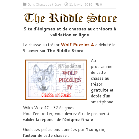
Dans
Chasses au trésor
11 janvier 2016
0
Site d’énigmes et de chasses aux trésors à
validation en ligne
La chasse au trésor
Wolf Puzzles 4
a débuté le
9 janvier sur
The Riddle Store
.
Au
programme
de cette
chasse au
trésor
gratuite
et
dotée d’un
smartphone
Wiko Wax 4G : 32 énigmes.
Pour l’emporter, vous devrez être le premier à
valider la réponse de l’
énigme finale
.
Quelques précisions données par
Ysengrin
,
l’auteur de cette chasse :