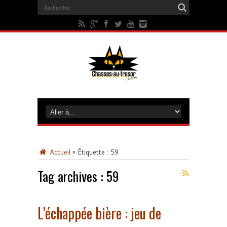
Accueil
»
Étiquette :
59
Tag archives :
59
L’échappée bière : jeu de