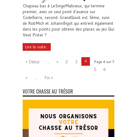
Chapeau bas à LeSingeMalicieux, qui termine
premier, avec un seul point d'avance sur
CodeBarre, second. GrandQuick est 3ème, suivi
de RobMich et JohannBigot qui entrent également
dans les points pour obtenir des places au jeu Qui
Veut Pister ?
Lire la suite...
4
« Début
...
«
2
3
Page 4 sur 7
5
6
»
...
Fin »
VOTRE CHASSE AU TRÉSOR