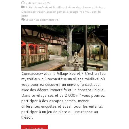
7 décembre 2025
Activités enfants et familles
,
Autour des chasses au trésor
,
Chasses au trésor
,
Escape games & escape rooms
,
Jeux de
piste
Laisser un commentaire
Connaissez-vous le Village Secret ? C'est un lieu
mystérieux qui reconstitue un village médiéval où
vous pourrez découvrir un univers fantastique,
avec des décors immersifs et un concept unique.
Dans ce village secret de 2 000 m² vous pourrez
participer à des escapes games, mener
différentes enquêtes et aussi, pour les enfants,
participer à un jeu de piste ou une chasse au
trésor.
Lire la suite...