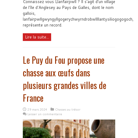
Connaissez vous Llanfairpwll ? Il s'agit d'un village
de l'île d'Anglesey au Pays de Galles, dont le nom
gallois,
lanfairpwllgwyngyllgogerychwyrndrobwllllantysiliogogogoch,
représente un record.
Lire la suite...
Le Puy du Fou propose une
chasse aux œufs dans
plusieurs grandes villes de
France
29 mars 2024
Chasses au trésor
Laisser un commentaire