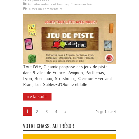
Activités enfants et familles
,
Chasses au trésor
Laisser un commentaire
Tout l'été, Gigamic propose des jeux de piste
dans 9 villes de France : Avignon, Parthenay,
Lyon, Bordeaux, Strasbourg, Clermont-Ferrand,
Riom, Les Sables-d'Olonne et Lille
Lire la suite...
1
2
3
4
»
Page 1 sur 4
VOTRE CHASSE AU TRÉSOR