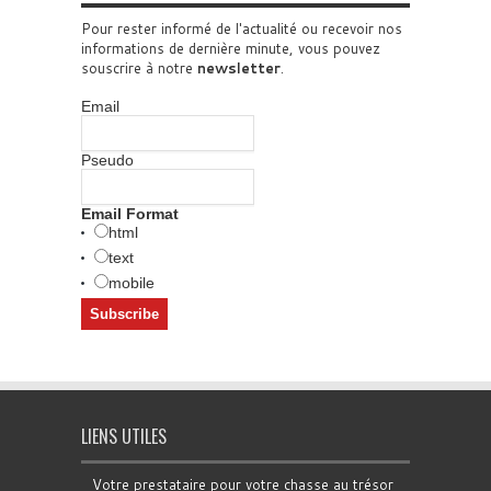
Pour rester informé de l'actualité ou recevoir nos
informations de dernière minute, vous pouvez
souscrire à notre
newsletter
.
Email
Pseudo
Email Format
html
text
mobile
LIENS UTILES
Votre prestataire pour votre chasse au trésor