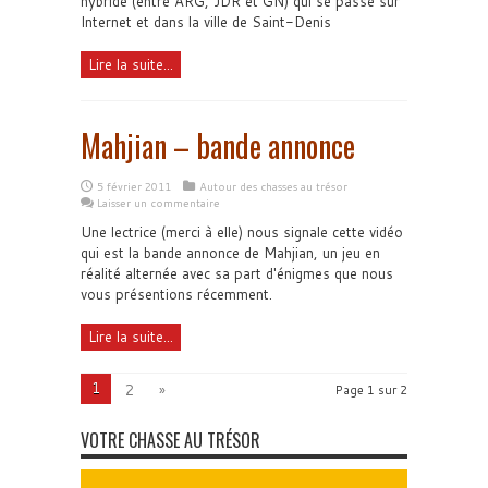
hybride (entre ARG, JDR et GN) qui se passe sur
Internet et dans la ville de Saint-Denis
Lire la suite...
Mahjian – bande annonce
5 février 2011
Autour des chasses au trésor
Laisser un commentaire
Une lectrice (merci à elle) nous signale cette vidéo
qui est la bande annonce de Mahjian, un jeu en
réalité alternée avec sa part d'énigmes que nous
vous présentions récemment.
Lire la suite...
1
2
»
Page 1 sur 2
VOTRE CHASSE AU TRÉSOR