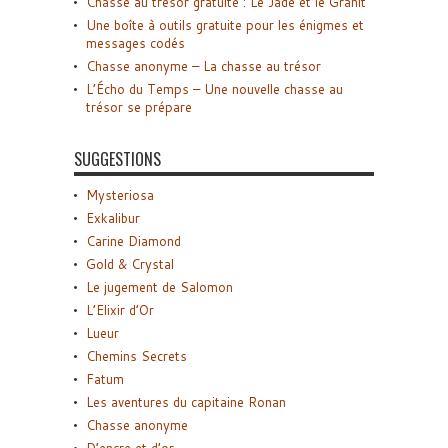
Chasse au trésor gratuite : Le Jade et le Granit
Une boîte à outils gratuite pour les énigmes et
messages codés
Chasse anonyme – La chasse au trésor
L’Écho du Temps – Une nouvelle chasse au
trésor se prépare
SUGGESTIONS
Mysteriosa
Exkalibur
Carine Diamond
Gold & Crystal
Le jugement de Salomon
L’Elixir d’Or
Lueur
Chemins Secrets
Fatum
Les aventures du capitaine Ronan
Chasse anonyme