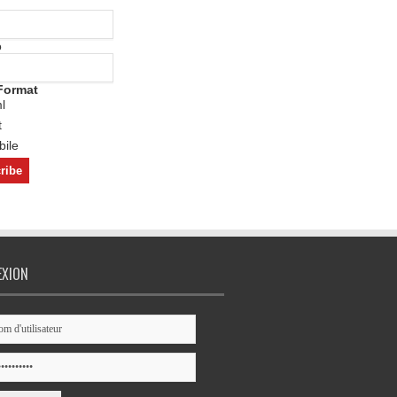
o
Format
l
t
ile
EXION