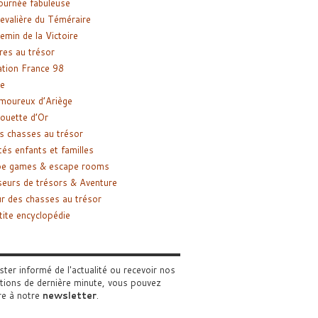
ournée fabuleuse
evalière du Téméraire
emin de la Victoire
res au trésor
tion France 98
e
moureux d’Ariège
ouette d’Or
s chasses au trésor
tés enfants et familles
pe games & escape rooms
eurs de trésors & Aventure
r des chasses au trésor
tite encyclopédie
ster informé de l'actualité ou recevoir nos
tions de dernière minute, vous pouvez
re à notre
newsletter
.