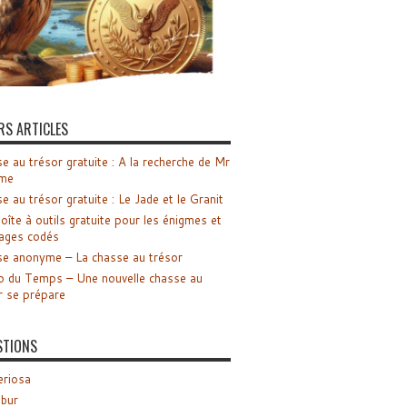
RS ARTICLES
e au trésor gratuite : A la recherche de Mr
me
e au trésor gratuite : Le Jade et le Granit
oîte à outils gratuite pour les énigmes et
ages codés
e anonyme – La chasse au trésor
o du Temps – Une nouvelle chasse au
r se prépare
STIONS
riosa
ibur