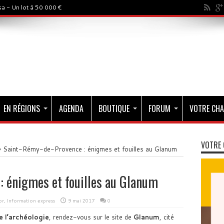
a - Un lot à 50 000 €
EN RÉGIONS
AGENDA
BOUTIQUE
FORUM
VOTRE CHA
VOTRE 
»
Saint-Rémy-de-Provence : énigmes et fouilles au Glanum
 énigmes et fouilles au Glanum
or
,
Information express
9 mai 2017
0
 l’archéologie
, rendez-vous sur le site de
Glanum
, cité