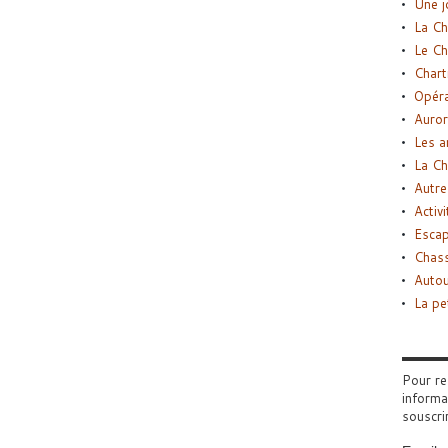
Une j
La Ch
Le Ch
Chart
Opéra
Auror
Les a
La Ch
Autre
Activi
Esca
Chass
Autou
La pe
Pour re
informa
souscri