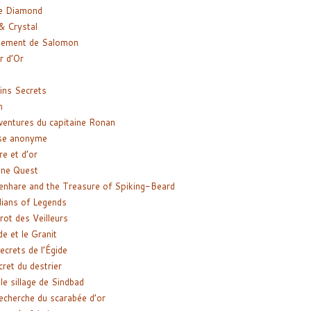
e Diamond
& Crystal
gement de Salomon
ir d’Or
ns Secrets
m
ventures du capitaine Ronan
se anonyme
re et d’or
ne Quest
enhare and the Treasure of Spiking-Beard
ians of Legends
rot des Veilleurs
de et le Granit
ecrets de l’Égide
cret du destrier
le sillage de Sindbad
recherche du scarabée d’or