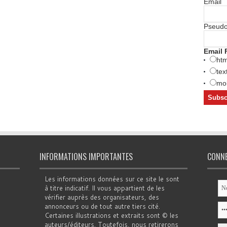
Email
Pseud
Email 
htm
tex
mob
INFORMATIONS IMPORTANTES
CONN
Les informations données sur ce site le sont
à titre indicatif. Il vous appartient de les
vérifier auprès des organisateurs, des
annonceurs ou de tout autre tiers cité.
Certaines illustrations et extraits sont © les
auteurs/éditeurs. Toutefois, nous retirerons