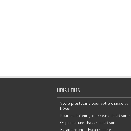
LIENS UTILES
Votre prestataire pour votre chasse au
trésor
Pour les lecteurs, chasseurs de trésorsr
Organiser une chasse au trésor
Escape room - Escape game