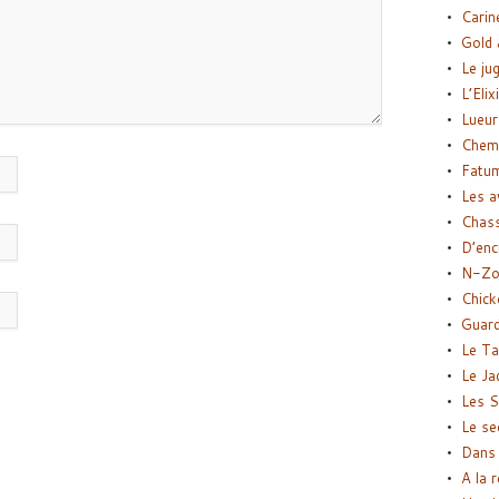
Carin
Gold 
Le ju
L’Elix
Lueur
Chemi
Fatu
Les a
Chas
D’enc
N-Zo
Chick
Guard
Le Ta
Le Ja
Les S
Le se
Dans 
A la 