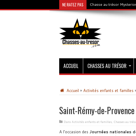
NE RATEZ PAS
Chasse au trésor Mysterios
ACCUEIL
CHASSES AU TRÉSOR
Accueil
»
Activités enfants et familles
Saint-Rémy-de-Provence :
Dans
Activités enfants et familles
,
Chasses au trés
A l’occasion des
Journées nationales de