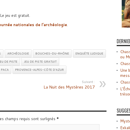
e jeu est gratuit.
ournée nationales de l’archéologie
.
DERNIE
Chass
S
ARCHÉOLOGIE
BOUCHES-DU-RHÔNE
ENQUÊTE LUDIQUE
ou M
EU DE PISTE
JEU DE PISTE GRATUIT
Chass
PACA
PROVENCE-ALPES-CÔTE D’AZUR
Une b
mess
Suivant :
Chass
La Nuit des Mystères 2017
L’Éch
tréso
SUGGE
Les champs requis sont surlignés
*
Myste
Exkal